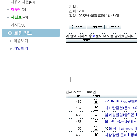
자유게시판
[63]
파일 :
재무방
[3]
조회 : 250
작성 : 2022년 06월 03일 16:43:08
대진표
[43]
게시판
[1]
이 글에 대해서 총
0
분이 메모를 남기셨습니다.
회원보기
가입하기
전체 자료수 : 460 건
22.06.18 사상구
460
테사랑클럽(동배조/2
459
넘버원클럽(금/1은/1
458
불나비 금,은,동배 신
457
불나비 금,은,동배
456
사상강변 은배1 동배
455