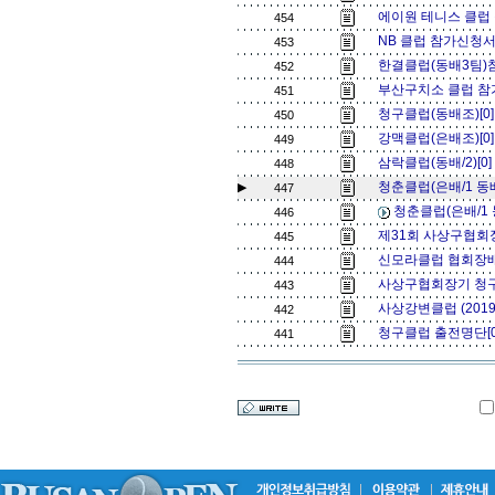
에이원 테니스 클럽 
454
NB 클럽 참가신청서 
453
한결클럽(동배3팀)
452
부산구치소 클럽 참
451
청구클럽(동배조)[0
450
강맥클럽(은배조)[0
449
삼락클럽(동배/2)[0
448
청춘클럽(은배/1 동배/
▶
447
청춘클럽(은배/1 동
446
제31회 사상구협회
445
신모라클럽 협회장배 
444
사상구협회장기 청구
443
사상강변클럽 (201
442
청구클럽 출전명단[
441