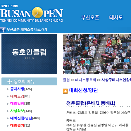
동호인클럽
CLUB
클럽
테니스동호회
사상구테니스연합
>>
>>
공지사항
[125]
대회신청/명단
대회요강
[61]
청춘클럽(은배/1 동배/1)
대회일정
[15]
사상화보
[134]
은배조.-김희도 김용철 김봉수 장우영 이승준
대회신청/명단
[460]
동배조
유래진 유종길 신유진 김영일 이인규 이시창
대회결과
[31]
김재곤 서대윤