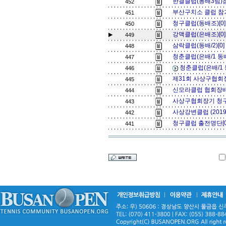
한결클럽(동배3팀)
452
부산구치소 클럽 참
451
청구클럽(동배조)[0
450
강맥클럽(은배조)[0]
▶
449
삼락클럽(동배/2)[0
448
청춘클럽(은배/1 동배/
447
청춘클럽(은배/1 동
446
제31회 사상구협회
445
신모라클럽 협회장배 
444
사상구협회장기 청구
443
사상강변클럽 (201
442
청구클럽 출전명단[
441