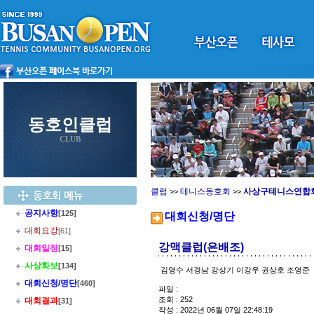
동호인클럽
CLUB
클럽
테니스동호회
사상구테니스연합
>>
>>
공지사항
[125]
대회신청/명단
대회요강
[61]
강맥클럽(은배조)
대회일정
[15]
사상화보
[134]
김영수 서경남 강상기 이강우 권상호 조영준
대회신청/명단
[460]
파일 :
조회 : 252
대회결과
[31]
작성 : 2022년 06월 07일 22:48:19