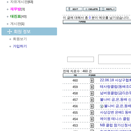
자유게시판
[63]
재무방
[3]
대진표
[43]
이 글에 대해서 총
0
분이 메모를 남기셨습니다.
게시판
[1]
회원보기
가입하기
전체 자료수 : 460 건
22.06.18 사상구
460
테사랑클럽(동배조/2
459
넘버원클럽(금/1은/1
458
불나비 금,은,동배 신
457
불나비 금,은,동배
456
사상강변 은배1 동배
455
에이원 테니스 클럽 
454
NB 클럽 참가신청서 
453