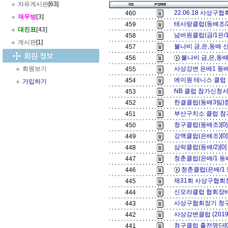
자유게시판
[63]
22.06.18 사상구
460
재무방
[3]
테사랑클럽(동배조/2
459
대진표
[43]
넘버원클럽(금/1은/1
458
게시판
[1]
불나비 금,은,동배 신
457
불나비 금,은,동배
456
회원보기
사상강변 은배1 동배
455
에이원 테니스 클럽 
454
가입하기
NB 클럽 참가신청서 
453
한결클럽(동배3팀)
452
부산구치소 클럽 참
451
청구클럽(동배조)[0
450
강맥클럽(은배조)[0
449
삼락클럽(동배/2)[0
448
청춘클럽(은배/1 동배/
447
청춘클럽(은배/1 동
446
제31회 사상구협회
445
신모라클럽 협회장배 
444
사상구협회장기 청구
443
사상강변클럽 (201
442
청구클럽 출전명단[
441