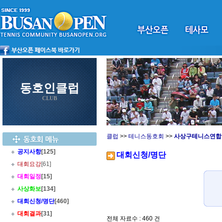
동호인클럽
CLUB
클럽
>>
테니스동호회
>>
사상구테니스연합
공지사항
[125]
대회신청/명단
대회요강
[61]
대회일정
[15]
사상화보
[134]
대회신청/명단
[460]
대회결과
[31]
전체 자료수 : 460 건