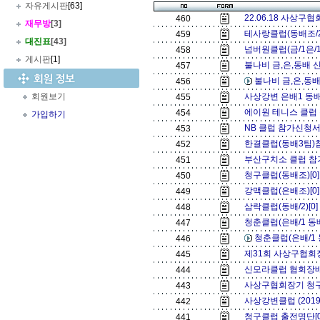
자유게시판
[63]
22.06.18 사상구
460
재무방
[3]
테사랑클럽(동배조/2
459
대진표
[43]
넘버원클럽(금/1은/1
458
게시판
[1]
불나비 금,은,동배 신
457
불나비 금,은,동배
456
회원보기
사상강변 은배1 동배
455
에이원 테니스 클럽 
454
가입하기
NB 클럽 참가신청서 
453
한결클럽(동배3팀)
452
부산구치소 클럽 참
451
청구클럽(동배조)[0
450
강맥클럽(은배조)[0
449
삼락클럽(동배/2)[0
448
청춘클럽(은배/1 동배/
447
청춘클럽(은배/1 동
446
제31회 사상구협회
445
신모라클럽 협회장배 
444
사상구협회장기 청구
443
사상강변클럽 (201
442
청구클럽 출전명단[
441