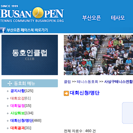
동호인클럽
CLUB
클럽
>>
테니스동호회
>>
사상구테니스연합
공지사항
[125]
대회신청/명단
대회요강
[61]
대회일정
[15]
사상화보
[134]
대회신청/명단
[460]
대회결과
[31]
전체 자료수 : 460 건