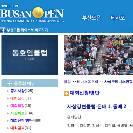
동호인클럽
CLUB
클럽
>>
테니스동호회
>>
사상구테니스연합
공지사항
[125]
대회신청/명단
대회요강
[61]
대회일정
[15]
사상강변클럽-은배 1, 동배 2
사상화보
[134]
은배명단
대회신청/명단
[460]
김정수, 김성훈, 김성수, 김현철, 류병열, 
대회결과
[31]