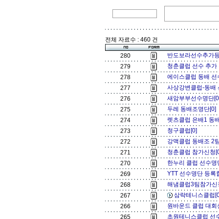
전체 자료수 : 460 건
반도보라선수추가등
280
청춘클럽 선수 추가 
279
에이스클럽 동배 선
278
사상강변클럽-동배 
277
새암부부선수명단[0
276
두레 동배조명단[0]
275
렛츠클럽 은배1 동배
274
청구클럽[0]
273
강맥클럽 동배조 2팀
272
청춘클럽 참가신청[
271
한누리 클럽 선수명단
270
YTT 선수명단 등록합
269
해냄클럽3팀참가신
268
삼락테니스클럽[
267
원바운드 클럽 대회
266
초원테니스클럽 선수
265