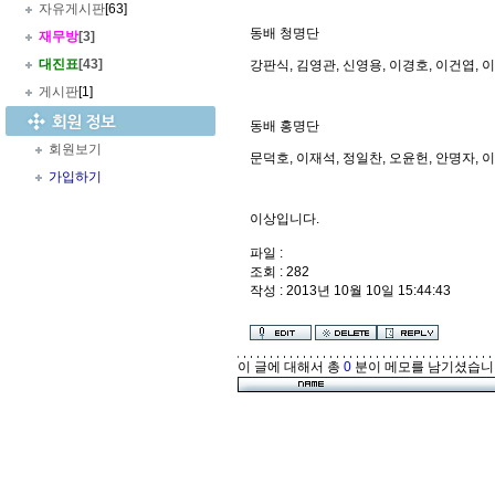
자유게시판
[63]
동배 청명단
재무방
[3]
대진표
[43]
강판식, 김영관, 신영용, 이경호, 이건엽, 
게시판
[1]
동배 홍명단
회원보기
문덕호, 이재석, 정일찬, 오윤헌, 안명자, 
가입하기
이상입니다.
파일 :
조회 : 282
작성 : 2013년 10월 10일 15:44:43
이 글에 대해서 총
0
분이 메모를 남기셨습니