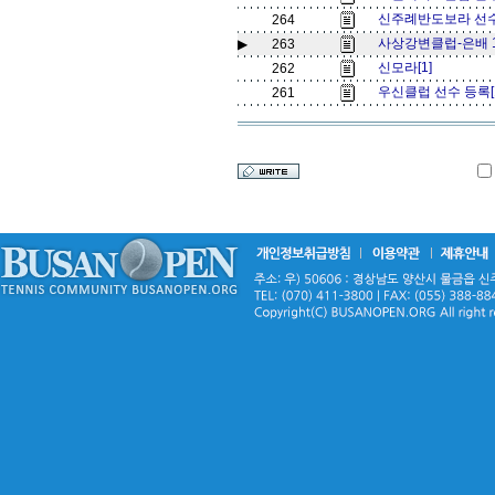
신주례반도보라 선수
264
사상강변클럽-은배 1, 
▶
263
신모라[1]
262
우신클럽 선수 등록[
261