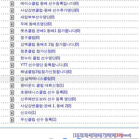
에이스클럽 동배 선수등록입니다[0]
사상강변클럽-동배 선수추가명단[0]
새암부부선수명단[0]
두레 동배조명단[0]
렛츠클럽 은배1 동배1 참가합니다[0]
청구클럽[0]
강맥클럽 동배조 2팀 참가합니다.[0]
청춘클럽 참가신청[0]
한누리 클럽 선수명단[0]
YTT 선수명단 등록합니다.[0]
해냄클럽3팀참가신청합니다[0]
삼락테니스클럽[0]
원바운드 클럽 대회신청[1]
초원테니스클럽 선수 등록[0]
신주례반도보라 선수 등록 명단[0]
사상강변클럽-은배 1, 동배 2[0]
신모라[1]
우신클럽 선수 등록[1]
[1]
[2]
[3]
[4]
[5]
[6]
[7]
[8]
[9]
[10]
[next]