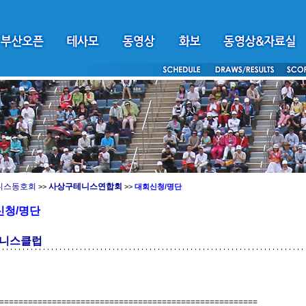
니스동호회
사상구테니스연합회
>>
>>
대회신청/명단
신청/명단
니스클럽
======================================================