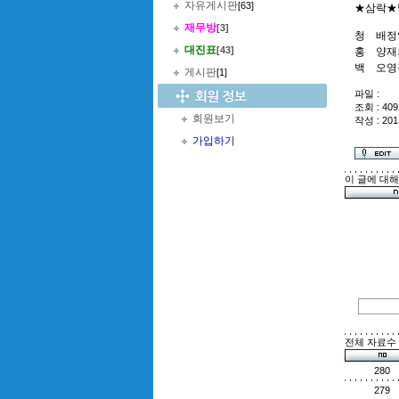
자유게시판
[63]
★삼락★
재무방
[3]
청 배정
대진표
[43]
홍 양재
백 오영
게시판
[1]
파일 :
조회 : 409
회원보기
작성 : 201
가입하기
이 글에 대
전체 자료수 :
280
279