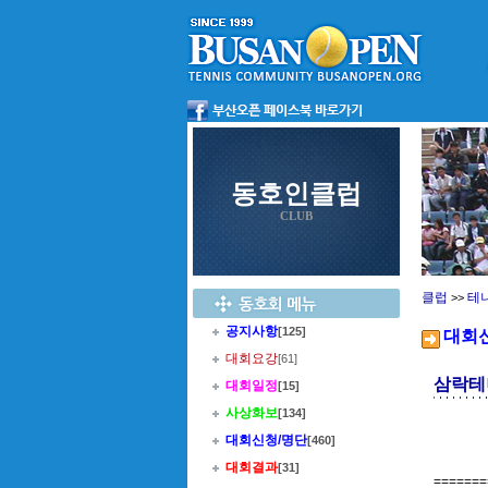
동호인클럽
CLUB
클럽
테
>>
공지사항
[125]
대회
대회요강
[61]
삼락테
대회일정
[15]
사상화보
[134]
대회신청/명단
[460]
대회결과
[31]
=======