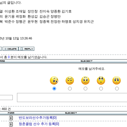
님의 글입니다.
열 이성환 조재일 장인창 진미숙 양종환 김기호
의 윤기용 곽정화 환성갑 김승곤 장병만
복 박준수 정행곤 윤두현 정종목 전정란 하맹호 성치경 유치근
3년 10월 12일 13:26:46
해서 총
0
분이 메모를 남기셨습니다.
메모를 남겨주세요.
 460 건
반도보라선수추가등록[0]
청춘클럽 선수 추가 등록[0]