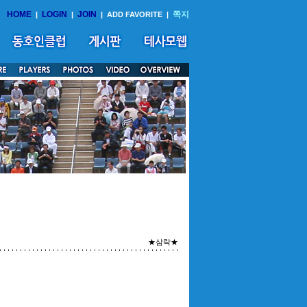
HOME
LOGIN
JOIN
쪽지
|
|
|
ADD FAVORITE
|
★삼락★