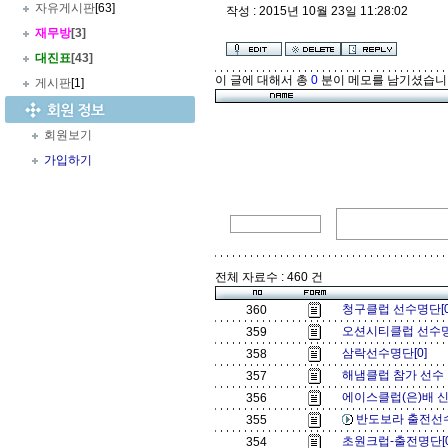
자유게시판
[63]
작성 : 2015년 10월 23일 11:28:02
재무방
[3]
대진표
[43]
이 글에 대해서 총
0
분이 메모를 남기셨습니
게시판
[1]
회원보기
가입하기
전체 자료수 : 460 건
청구클럽 선수명단[
360
오션시티클럽 선수명
359
삼락선수명단[0]
358
해냄클럽 참가 선수 
357
에이스클럽(은)배 신
356
반도보라 출전선수
355
초원크럽-출전명단[
354