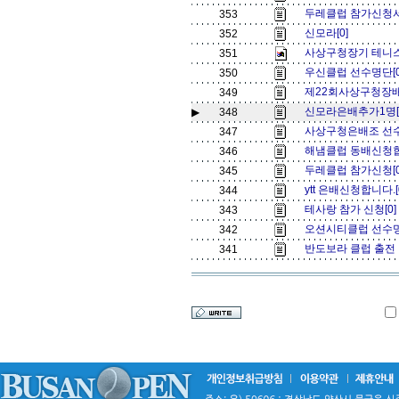
두레클럽 참가신청서
353
신모라[0]
352
사상구청장기 테니스
351
우신클럽 선수명단[
350
제22회사상구청장배 
349
신모라은배추가1명[
▶
348
사상구청은배조 선수
347
해냄클럽 동배신청합
346
두레클럽 참가신청[
345
ytt 은배신청합니다.[
344
테사랑 참가 신청[0
343
오션시티클럽 선수명
342
반도보라 클럽 출전 
341