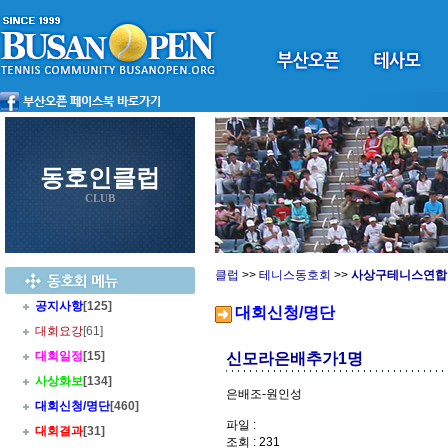
동호인클럽
CLUB
클럽
>>
테니스동호회
>>
사상구테니스연합
공지사항
[125]
대회신청/명단
대회요강
[61]
대회일정
[15]
신모라은배추가1명
사상화보
[134]
은배조-원인성
대회신청/명단
[460]
파일 :
대회결과
[31]
조회 : 231