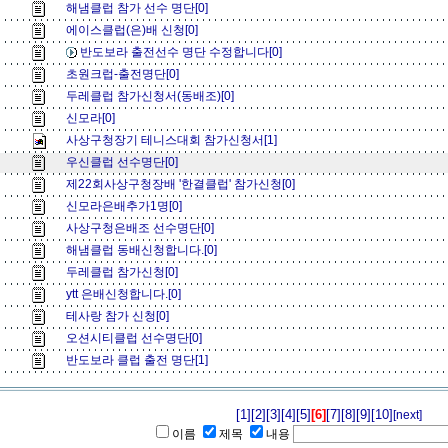
해냄클럽 참가 선수 명단[0]
에이스클럽(은)배 신청[0]
반도보라 출전선수 명단 수정합니다[0]
초원크럽-출전명단[0]
두레클럽 참가신청서(동배조)[0]
신모라[0]
사상구청장기 테니스대회 참가신청서[1]
우신클럽 선수명단[0]
제22회사상구청장배 '한결클럽' 참가신청[0]
신모라은배추가1명[0]
사상구청은배조 선수명단[0]
해냄클럽 동배신청합니다.[0]
두레클럽 참가신청[0]
ytt 은배신청합니다.[0]
테사랑 참가 신청[0]
오션시티클럽 선수명단[0]
반도보라 클럽 출전 명단[1]
[1]
[2]
[3]
[4]
[5]
[6]
[7]
[8]
[9]
[10]
[next]
이름
제목
내용