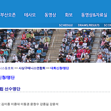
니스동호회
>>
사상구테니스연합회
>>
대회신청/명단
신청/명단
럽 선수명단
: 김이종 이종대 이동권 윤창수 강종길 강윤석