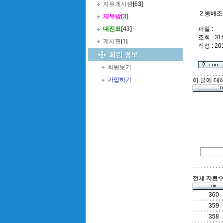
자유게시판
[63]
2.동배조
재무방
[3]
대진표
[43]
파일 :
조회 : 31
게시판
[1]
작성 : 20
회원보기
가입하기
이 글에 대
전체 자료수 
360
359
358