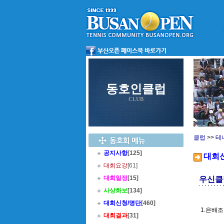
동호인클럽
CLUB
클럽
>>
테
공지사항
[125]
대회
대회요강
[61]
대회일정
[15]
우신클
사상화보
[134]
대회신청/명단
[460]
1.은배조
대회결과
[31]