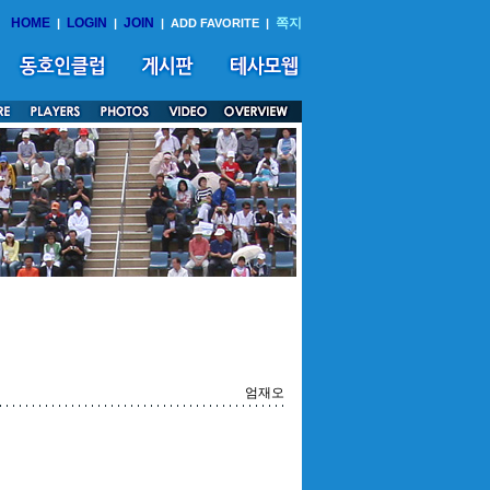
HOME
LOGIN
JOIN
쪽지
|
|
|
ADD FAVORITE
|
엄재오