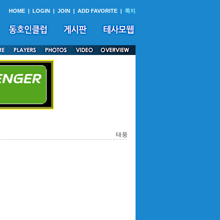
HOME
|
LOGIN
|
JOIN
|
ADD FAVORITE
|
쪽지
태풍