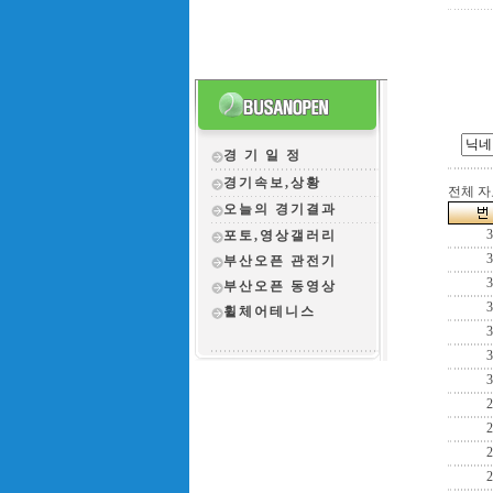
경 기 일 정
경기속보,상황
전체 자료
오늘의 경기결과
3
포토,영상갤러리
3
부산오픈 관전
기
3
부산오픈 동영상
3
휠체어테니스
3
3
3
2
2
2
2