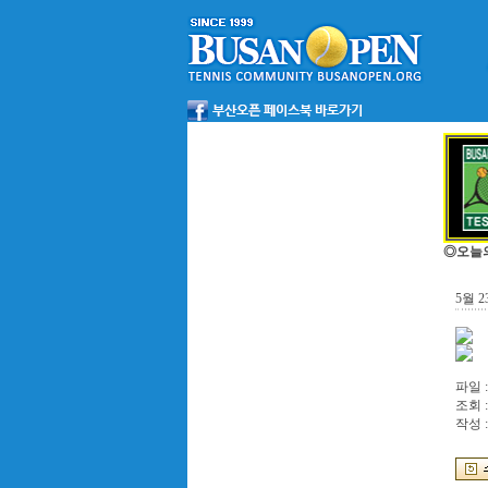
◎오늘
5월 
파일 :
조회 :
작성 :