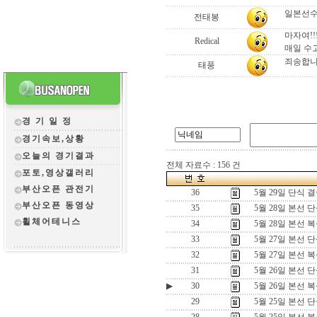
일본선수
전태봉
마자여!
Redical
매일 수고
죄송합니
태풍
경 기 일 정
경기속보,상황
오늘의 경기결과
전체 자료수 : 156 건
포토,영상갤러리
부산오픈 관전
기
36
5월 29일 단식 
부산오픈 동영상
35
5월 28일 본선 
휠체어테니스
34
5월 28일 본선 
33
5월 27일 본선 
32
5월 27일 본선 
31
5월 26일 본선 
▶
30
5월 26일 본선 
29
5월 25일 본선 