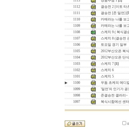
1113
경품추첨 1
[2]
1112
결승전 2 [이토 타
1111
결승전 [존 밀먼]
[
1110
카메라는 나를 보고
1109
카메라는 나를 보
1108
스케치 9 ( 복식결
1107
스케치 8 (결승전 
1106
토요일 경기 일부
1105
2012부산오픈 복식
1104
2012부산오픈 단
1103
스케치 7
[1]
1102
스케치 6
1101
스케치 5
▶
1100
우돔 초케의 메디
1099
'밀먼'의 인기가 
1098
준결승전 갤러리~
1097
복식시합에선 센터 