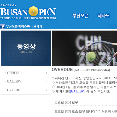
동영상
MOVIES
OVERDUE
(GALLERY Photos/Video)
ㆍOFFICIAL
◇ 지나간 년도의 사진, 동영상입니다 (2013 ~ 200
ㆍGALLERY
◇
부산오픈 대회의 모습을 동호인들께서 올리
◇ 2014년 4월 1일 이후로는 읽기만 가능하며
ㆍOVERDUE
◇ 새 게시판(
(GALLERY)
에 올려 주십시오
토요일 경기 일부
토요일 경기 모습 일부 입니다 * 여러장의 사진