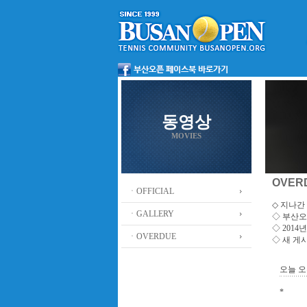
동영상
MOVIES
OVER
ㆍOFFICIAL
◇ 지나간 
ㆍGALLERY
◇
부산오
◇ 201
ㆍOVERDUE
◇ 새 게
오늘 
*