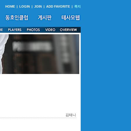
HOME
|
LOGIN
|
JOIN
|
ADD FAVORITE
|
쪽지
김테니