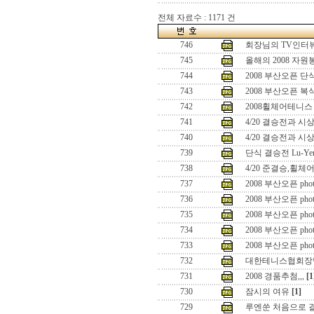
전체 자료수 : 1171 건
746
회장님의 TV인터뷰
745
올해의 2008 자
744
2008 부산오픈 단식
743
2008 부산오픈 복식
742
2008휠체어테니스
741
4/20 결승전과 시
740
4/20 결승전과 시
739
단식 결승전 Lu-Yen
738
4/20 준결승,휠
737
2008 부산오픈 pho
736
2008 부산오픈 pho
735
2008 부산오픈 pho
734
2008 부산오픈 pho
733
2008 부산오픈 pho
732
대한테니스협회장
731
2008 경품추첨,,,
[1
730
잠시의 여유
[1]
729
루엔쑨 처음으로 