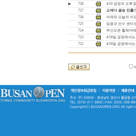
▶
728
4/19 금정의 오후
[
727
소에다 결승 진출!!
726
어제와 오늘의 이
725
임용규 선수 센타
724
부산오픈 휠체어
723
4/18일 금정에서는.
722
4/18일 금정에서는.