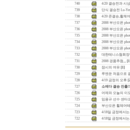
740
4/20 결승전과 시
739
단식 결승전 Lu-Yen
738
4/20 준결승,휠
737
2008 부산오픈 pho
736
2008 부산오픈 pho
735
2008 부산오픈 pho
734
2008 부산오픈 pho
733
2008 부산오픈 pho
732
대한테니스협회장
731
2008 경품추첨,,,
[1
730
잠시의 여유
[1]
729
루엔쑨 처음으로 
728
4/19 금정의 오후
[
727
소에다 결승 진출!!
726
어제와 오늘의 이
725
임용규 선수 센타
724
부산오픈 휠체어
723
4/18일 금정에서는.
722
4/18일 금정에서는.