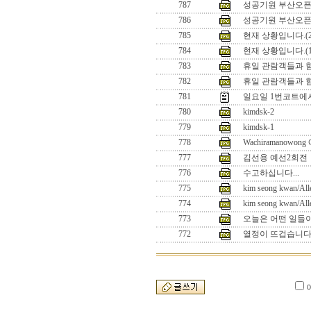
787
성공기원 부산오픈2
786
성공기원 부산오픈2
785
현재 상황입니다.(2
784
현재 상황입니다.(1
783
휴일 관람객들과 함께
782
휴일 관람객들과 함
781
일요일 1번코트에서의 
780
kimdsk-2
779
kimdsk-1
778
Wachiramanowo
777
김선용 예선2회전
776
수고하십니다...
775
kim seong kwan/All
774
kim seong kwan/All
773
오늘은 어떤 일들이
772
열정이 뜨겁습니다