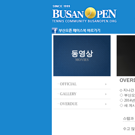
동영상
MOVIES
OVER
ㆍOFFICIAL
◇ 지나간 
ㆍGALLERY
◇
부산오
◇ 201
ㆍOVERDUE
◇ 새 게
스탭과
수고 많