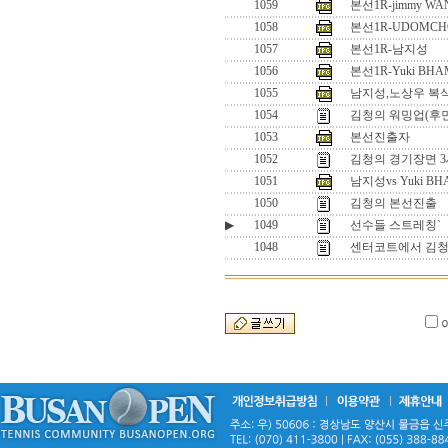
1059
본선1R-jimmy WA
1058
본선1R-UDOMCH
1057
본선1R-남지성
1056
본선1R-Yuki BHAM
1055
남지성,노상우 복
1054
김청의 워밍업(후
1053
본선진출자
1052
김청의 경기장면 
1051
남지성vs Yuki BH
1050
김청의 본선진출
▶
1049
선수들 스트레칭`
1048
센터코트에서 김청