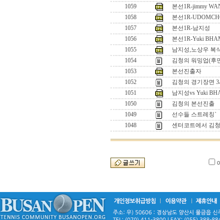
1059
본선1R-jimmy WA
1058
본선1R-UDOMCH
1057
본선1R-남지성
1056
본선1R-Yuki BHAM
1055
남지성,노상우 복
1054
김청의 워밍업(후
1053
본선진출자
1052
김청의 경기장면 
1051
남지성vs Yuki BH
1050
김청의 본선진출
1049
선수들 스트레칭`
1048
센터코트에서 김청