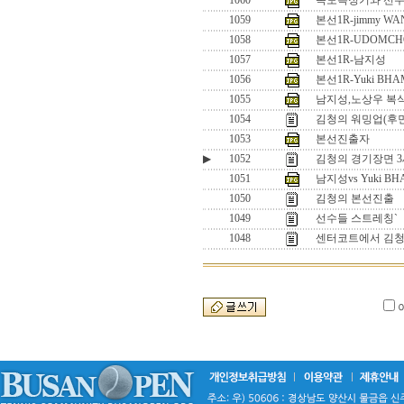
1060
속도측정기와 선
1059
본선1R-jimmy WA
1058
본선1R-UDOMCH
1057
본선1R-남지성
1056
본선1R-Yuki BHAM
1055
남지성,노상우 복
1054
김청의 워밍업(후
1053
본선진출자
▶
1052
김청의 경기장면 
1051
남지성vs Yuki BH
1050
김청의 본선진출
1049
선수들 스트레칭`
1048
센터코트에서 김청