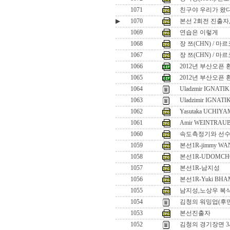
1071
친구야 우리가 왔다!
▶
1070
본선 2회전 진출자
1069
연습은 이렇게
1068
장 쯔(CHN) / 마
1067
장 쯔(CHN) / 마
1066
2012년 부산오픈 
1065
2012년 부산오픈 
1064
Uladzmir IGNATIK 
1063
Uladzimir IGNATI
1062
Yasutaka UCHIYA
1061
Amir WEINTRAUB
1060
속도측정기와 선
1059
본선1R-jimmy WA
1058
본선1R-UDOMCH
1057
본선1R-남지성
1056
본선1R-Yuki BHAM
1055
남지성,노상우 복
1054
김청의 워밍업(후
1053
본선진출자
1052
김청의 경기장면 