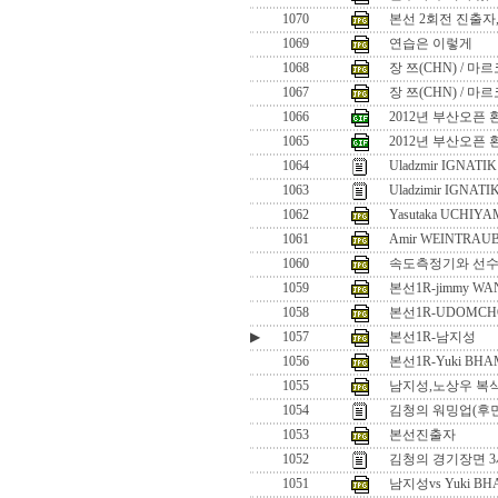
1070
본선 2회전 진출자
1069
연습은 이렇게
1068
장 쯔(CHN) / 마
1067
장 쯔(CHN) / 마
1066
2012년 부산오픈 
1065
2012년 부산오픈 
1064
Uladzmir IGNATIK 
1063
Uladzimir IGNATI
1062
Yasutaka UCHIYA
1061
Amir WEINTRAUB
1060
속도측정기와 선
1059
본선1R-jimmy WA
1058
본선1R-UDOMCH
▶
1057
본선1R-남지성
1056
본선1R-Yuki BHAM
1055
남지성,노상우 복
1054
김청의 워밍업(후
1053
본선진출자
1052
김청의 경기장면 
1051
남지성vs Yuki BH