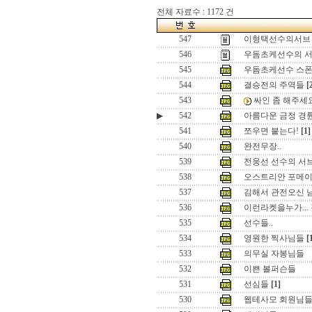
전체 자료수 : 1172 건
547
이형택선수의서브
546
우돔초케선수의 
545
우돔초케선수 스폰
544
결승전의 주역들
[
543
싸인 좀 해주세요
▶
542
아름다운 금정 경
541
쪼우면 붙는다!
[1]
540
완전무장..
539
전웅선 선수의 서
538
오스트리안 포메이션
537
김해서 관전오신 
536
이런라켓을누가...
535
선수들..
534
영원한 찍사님들
[
533
의무실 자봉님들
532
이쁜 볼퍼슨들
531
선심들
[1]
530
웹테사모 회원님