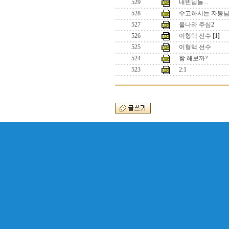
529
내빈님들...
528
수고하시는 자봉
527
울나라 주심2
526
이형택 선수
[1]
525
이형택 선수
524
함 해보까?
523
2:1