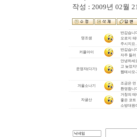
작성 : 2009년 02월 21
반갑습니다
영조샘
오로지 테
주시지요..
반갑습니다
커플아이
자주 들러
안녕하세요
고 늦었지
운영자(다가)
웹테사모-2
조금은 먼
겨울소나기
환영합니
거창의 테
자굴산
좋은 코트
소방대원이