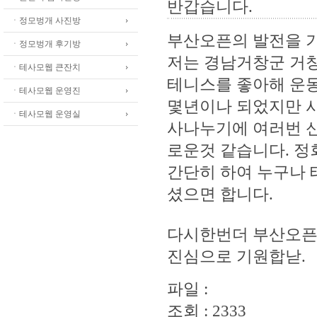
반갑습니다.
ㆍ정모벙개 사진방
부산오픈의 발전을 
ㆍ정모벙개 후기방
저는 경남거창군 거
ㆍ테사모웹 큰잔치
테니스를 좋아해 운
ㆍ테사모웹 운영진
몇년이나 되었지만 
ㆍ테사모웹 운영실
사나누기에 여러번 
로운것 같습니다. 
간단히 하여 누구나 
셨으면 합니다.
다시한번더 부산오픈
진심으로 기원합낟.
파일 :
조회 : 2333