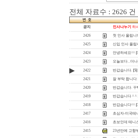
전체 자료수 : 2626 건
공지
인사나누기
하시
2426
첫 인사 올립니
2425
신입 인사 올립
2424
안녕하세요^^
[
2423
오늘보다...더나
▶
2422
반갑습니다.
[5]
2421
잘 부탁 합니다
2420
반갑습니다. 꾸뻑
2419
반갑습니다 ^ ^
2418
반갑습니다^^
[
2417
초심자-미국테
2416
초보인데 테니스가
2415
23년만에 고향