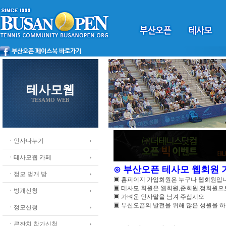
테사모웹
TESAMO WEB
ㆍ인사나누기
ㆍ테사모웹 카페
⊙ 부산오픈 테사모 웹회원
ㆍ정모 벙개 방
▣ 홈피이지 가입회원은 누구나 웹회원입
▣ 테사모 회원은 웹회원,준회원,정회원
ㆍ벙개신청
▣ 가벼운 인사말을 남겨 주십시오
▣ 부산오픈의 발전을 위해 많은 성원을 
ㆍ정모신청
ㆍ큰잔치 참가신청