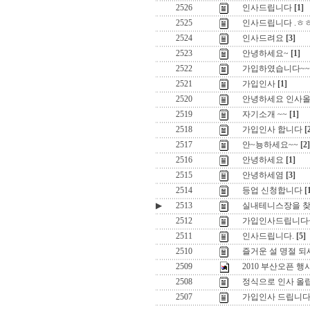
2526
인사드립니다
[1]
2525
인사드립니다 .ㅎ
2524
인사드려요
[3]
2523
안녕하세요~
[1]
2522
가입하였습니다~~
2521
가입인사
[1]
2520
안녕하세요 인사올
2519
자기소개 ~~
[1]
2518
가입인사 합니다
[
2517
안~뇽하세요~~
[2]
2516
안녕하세요
[1]
2515
안녕하세염
[3]
2514
등업 신청합니다
[
▶
2513
실내테니스장을 찾
2512
가입인사드립니다
2511
인사드립니다.
[5]
2510
즐거운 설 명절 되세요 
2509
2010 부산오픈 
2508
정식으로 인사 올
2507
가입인사 드립니다. 꾸벅