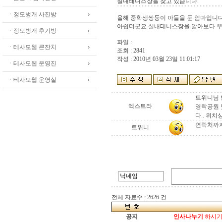
실내테니스장을 찾고 있습니다.
ㆍ정모벙개 사진방
올해 중학생쌍둥이 아들을 둔 엄마입니다
아쉽더군요.실내테니스장을 알아보다 우
ㆍ정모벙개 후기방
파일 :
ㆍ테사모웹 큰잔치
조회 : 2841
작성 : 2010년 03월 23일 11:01:17
ㆍ테사모웹 운영진
ㆍ테사모웹 운영실
트위니님 
엑스트라
영락공원 
다.. 위치
연락처까지
트위니
전체 자료수 : 2626 건
공지
인사나누기
하시기 