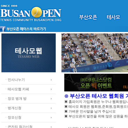
테사모웹
TESAMO WEB
ㆍ인사나누기
ㆍ테사모웹 카페
⊙ 부산오픈 테사모 웹회원
ㆍ정모 벙개 방
▣ 홈피이지 가입회원은 누구나 웹회원입
▣ 테사모 회원은 웹회원,준회원,정회원
ㆍ벙개신청
▣ 가벼운 인사말을 남겨 주십시오
▣ 부산오픈의 발전을 위해 많은 성원을 
ㆍ정모신청
ㆍ큰잔치 참가신청