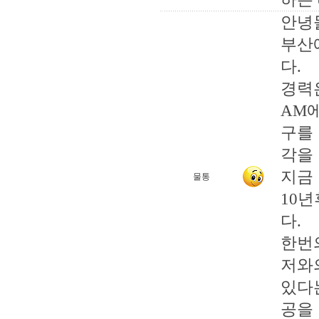
안녕
부산
다.
경력
AM
구를
각을
지금
물통
10
다.
한번
저와
있다
공을