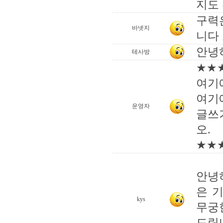
지도
구력
바넷지
니다
안녕
테사방
★★
여기
여기
운영자
글쓰
오.
★★
안녕
은 
kys
무궁
드립