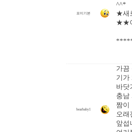
^^*
★새
포미기본
★★
***
가끔
기가 
바닷
충남
짬이 
bearbaby1
오래
앞섭