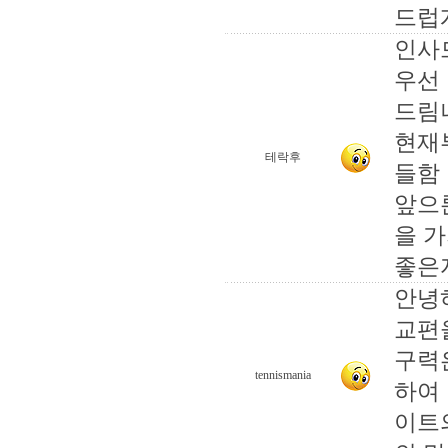
드럽게
인사
우선
드림
현재
테락후
들함
앞으
을 
좋은
안녕
교편
구력은
tennismania
하여
이트