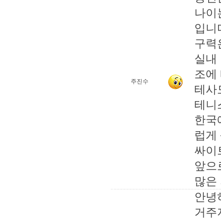
나이
입니
구력
실내
조에
주진수
테사
테니
한국
럽게
싸이
앞으
많은
안녕
거주지