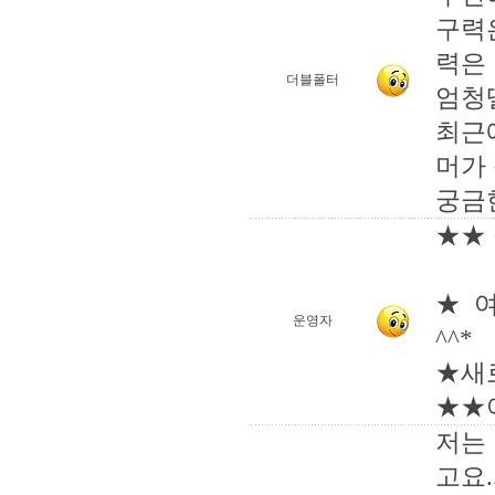
구력
력은
더블폴터
엄청
최근
머가
궁금
★★ 
★ 
운영자
^^*
★새
★★
저는
고요.