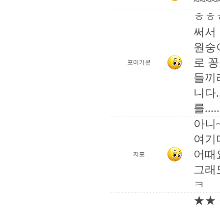
~~~~
ㅎㅎ
써서
원숭
로 
포미기본
들끼
니다.
를.....
아니~
여기
어때
지포
그래
ㅋ
★★ 