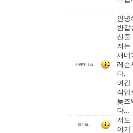
안녕하
반갑
신줄
저는
새네
레슨
사랑테니스
다.
여긴
직업
늦즈
다...
저도
최선을..
여기