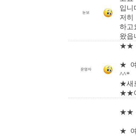
입니
눈보
저히
하고
왔읍
★★ 
★ 
운영자
^^*
★새
★★
★★ 
★ 