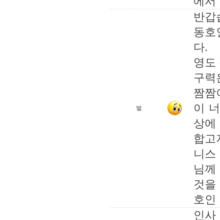
에서
반갑
동호
다.
영도
구력은
짬짬
이 
벌
상에
합고
니스
님께
것을
호인
인사