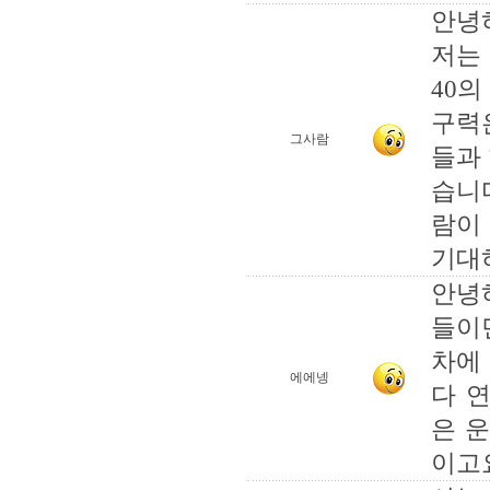
안녕
저는
40
구력
그사람
들과
습니
람이
기대
안녕
들이
차에
에에넹
다 
은 운
이고