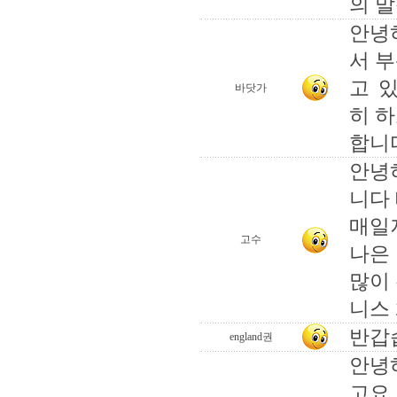
의 
안녕
서 
고 
바닷가
히 
합니
안녕
니다
매일
고수
나은
많이
니스
반갑
england권
안녕
고요