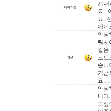
20
에이스럽
요.
요. 
에이
안녕
쿼시
같은
코트
킬샷
습니
거군
요.....
안녕
니다.
고싶