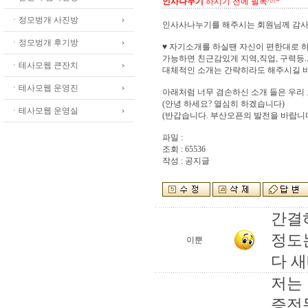
인사나누기
하시기 전에 필독^^*
ㆍ정모벙개 사진방
인사사나누기를 해주시는 회원님께 감사
ㆍ정모벙개 후기방
♥ 자기소개를 하실땐 자신이 편한대로 
가능하면 친근감있게 지역,직업, 구력등...
ㆍ테사모웹 큰잔치
대체적인 소개는 간략히라도 해주시길 바
ㆍ테사모웹 운영진
아래처럼 너무 겸손하신 소개 들은 우리 
(안녕 하세요? 열심히 하겠습니다)
ㆍ테사모웹 운영실
(반갑습니다. 부산오픈의 발전을 바랍니
파일 :
조회 : 65536
작성 : 공지글
간결
정도
이뿐
다 새
저는
증전