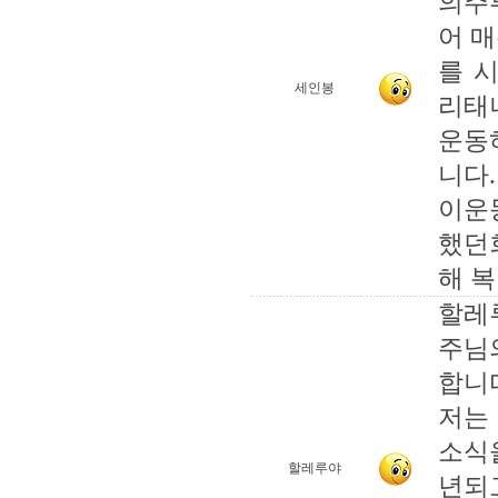
의주
어 
를 
세인봉
리태
운동
니다
이운
했던
해 
할레루
주님
합니
저는
소식
할레루야
년되