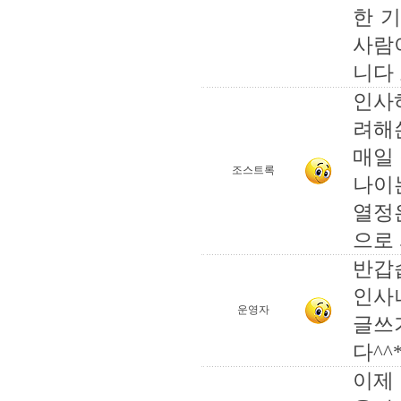
한 
사람
니다
인사
려해
매일
조스트록
나이
열정
으로
반갑
인사
운영자
글쓰
다^^
이제