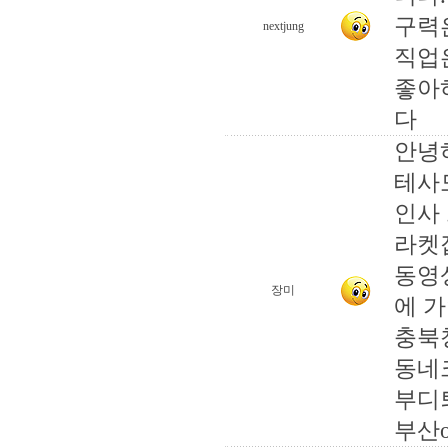
구력
nextjung
직업
좋아
다
안녕
테사
인사
라켓
동영
장미
에 
충북
동네크
부디
부산