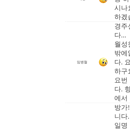
시나
하겠
경주
다...
월성
밖에
다.
임병철
하구
요번
다.
에서
방가
니다
일명