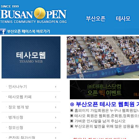
테사모웹
TESAMO WEB
ㆍ인사나누기
ㆍ테사모웹 카페
⊙ 부산오픈 테사모 웹회원
ㆍ정모 벙개 방
▣ 홈피이지 가입회원은 누구나 웹회원입
▣ 테사모 회원은 웹회원,준회원,정회원
ㆍ벙개신청
▣ 가벼운 인사말을 남겨 주십시오
▣ 부산오픈의 발전을 위해 많은 성원을 
ㆍ정모신청
ㆍ큰잔치 참가신청