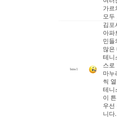
여러
가르
모두 
김포
아파
민들
많은
테니
스로
bmw1
마누
씩 열
테니
이 
우선
니다.