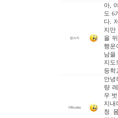
아, 
도 
다.
지만
을 
장스키
행운
남을
지도
등학
안녕
량 
우 
지내
OBscabin
청 