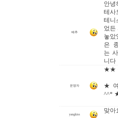
안녕
테사
테니
었든
배추
놓았
은 
는 
니다
★★ 
★ 
운영자
^^* 
맞아요
yangkiss