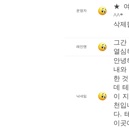
★ 
운영자
^^*
삭제
그간
래인맨
열심
안녕
내와
한 
데 
이 
닉네임
천입
다.
이곳