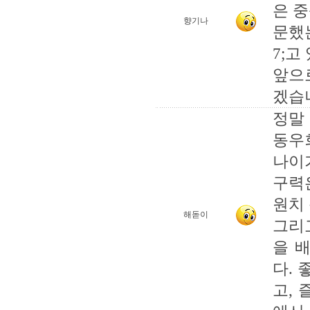
은 
향기나
문했
7;고
앞으
겠습
정말
동우
나이
구력
원치
해돋이
그리
을 
다. 
고, 