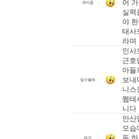
어 
제이콥
실력
야 한
태사
라며
인사
근호
아들
보내
일수불퇴
니스
웹테
니다
안산
모습
동 
테강