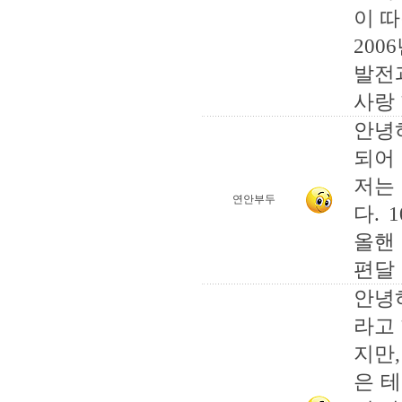
이 
200
발전과
사랑
안녕
되어
저는
연안부두
다.
올핸
편달
안녕
라고
지만
은 