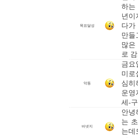
하는
년이
다가
목표달성
만들
많은
로 
금요
미로
심히
악동
운영
세-구
안녕
는 
바넷지
는데