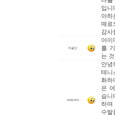
나를
입니
아하
매료
감사
아이
를 
자굴산
는 
안녕
테니스
화하
은 
습니
randychoi
하며
수발