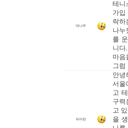
테니
가입
락하
대나무
나누웠
를 
니다.
마음
그럼 
안녕
서울
고 
구력
고 
을 
파아란