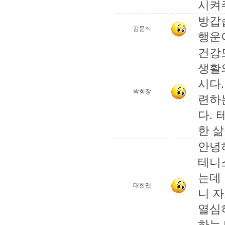
시켜
방갑
김문식
행운
건강
생활
시다
박회장
련하
다.
한 삶
안녕
테니
는데
대한맨
니 
열심
하는 