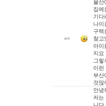
울산
집에
기다
나이
구력
찾고
보아
아이
지요
그렇
이런
부산
것많
안녕
저는
니다.