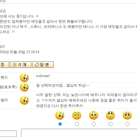
려요
세요.
산에 사는 중3 입니다. ㅎ
 한번도 않쳐봤지만 재밋을것 같아서 한번 해볼려구합니다.
드민턴 이나 탁구 , 스쿼시 , 프리테니스 도 해봤지만 테니스 가 가장 재밋을것 같아서 
려요 .^^
637
010년 05월 26일 23:10:14
welcome!
투핸드
잘 선택하셨어염... 열심히 하삼~~
람(金永準)
너무 잘한 선택..저는 늦은나이에 배우니까 어려움이 많더라
정발리
고 ㄲㅌ까지 열심히 배워두세요 나중에 정말 좋은 취미가 될거
애겠지요 다시 한번 추카추카