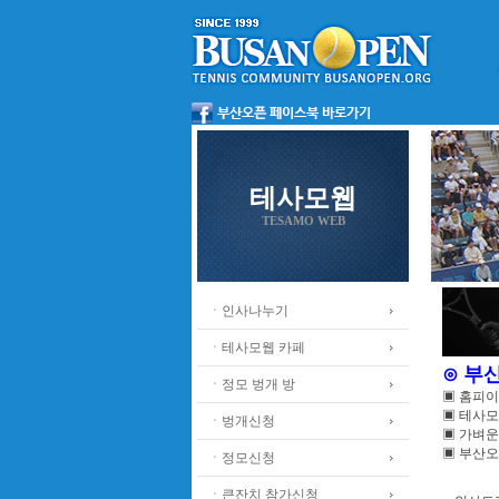
테사모웹
TESAMO WEB
ㆍ인사나누기
ㆍ테사모웹 카페
⊙ 부
ㆍ정모 벙개 방
▣ 홈피
▣ 테사모
ㆍ벙개신청
▣ 가벼운
▣ 부산오
ㆍ정모신청
ㆍ큰잔치 참가신청