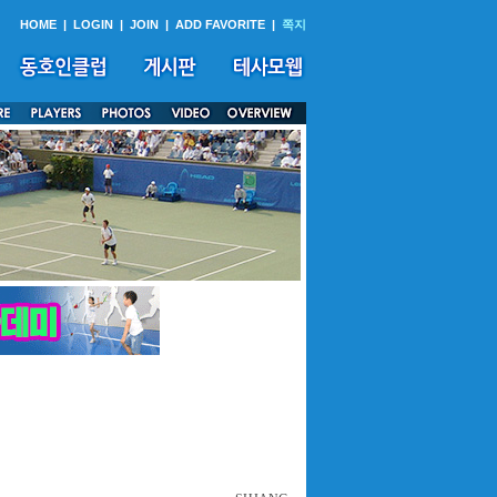
HOME
|
LOGIN
|
JOIN
|
ADD FAVORITE
|
쪽지