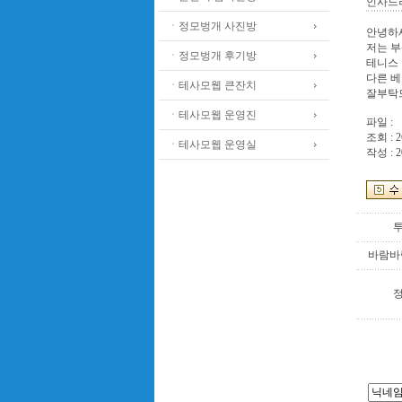
인사드
ㆍ정모벙개 사진방
안녕하
저는 부
ㆍ정모벙개 후기방
테니스
다른 베
ㆍ테사모웹 큰잔치
잘부탁드
ㆍ테사모웹 운영진
파일 :
조회 : 2
ㆍ테사모웹 운영실
작성 : 2
바람바