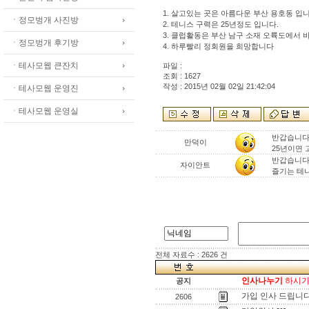
1. 살고있는 곳은 아름다운 부산 용호동 입니
ㆍ정모벙개 사진방
2. 테니스 구력은 25년정도 입니다.
3. 클럽활동은 부산 남구 소재 오륙도에서
ㆍ정모벙개 후기방
4. 하루빨리 정회원을 희망합니다
ㆍ테사모웹 큰잔치
파일 :
조회 : 1627
작성 : 2015년 02월 02일 21:42:04
ㆍ테사모웹 운영진
ㆍ테사모웹 운영실
반갑습니다
만덕이
25년이면 고
반갑습니다 
자이안트
즐기는 테
전체 자료수 : 2626 건
인사나누기
하시기 
공지
가입 인사 드립니다
2606