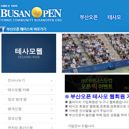
테사모웹
TESAMO WEB
ㆍ인사나누기
ㆍ테사모웹 카페
⊙ 부산오픈 테사모 웹회원
ㆍ정모 벙개 방
▣ 홈피이지 가입회원은 누구나 웹회원입니다
▣ 테사모 회원은 웹회원,준회원,정회원으로
ㆍ벙개신청
▣ 가벼운 인사말을 남겨 주십시오
▣ 부산오픈의 발전을 위해 많은 성원을 하여
ㆍ정모신청
가입인사 드립니다.
ㆍ큰잔치 참가신청