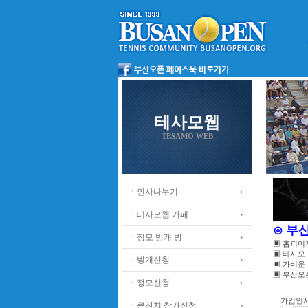
테사모웹
TESAMO WEB
ㆍ인사나누기
ㆍ테사모웹 카페
⊙ 부
ㆍ정모 벙개 방
▣ 홈피이
▣ 테사모
ㆍ벙개신청
▣ 가벼운
▣ 부산오
ㆍ정모신청
가입인사
ㆍ큰잔치 참가신청