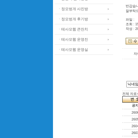
반갑습니
ㆍ정모벙개 사진방
잘부탁드
ㆍ정모벙개 후기방
파일 :
조회 : 1
작성 : 2
ㆍ테사모웹 큰잔치
ㆍ테사모웹 운영진
ㆍ테사모웹 운영실
자
전체 자료수 
공
260
260
260
260