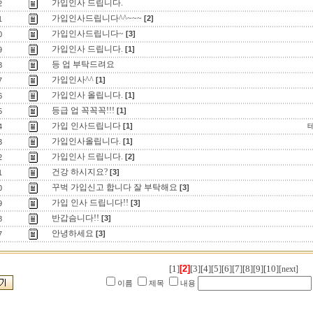
가입인사 드립니다.
2
가입인사드립니다^^~~~
[2]
1
가입인사드립니다~
[3]
0
가입인사 드립니다.
[1]
9
등 업 부탁드려요
8
가입인사^^
[1]
7
가입인사 올립니다.
[1]
6
등급 업 꼭꼭꼭!!!
[1]
5
가입 인사드립니다
[1]
4
가입인사올립니다.
[1]
3
가입인사 드립니다.
[2]
2
건강 하시지요?
[3]
1
꾸벅 가입신고 합니다 잘 부탁해요
[3]
0
가입 인사 드립니다!!
[3]
9
반갑슴니다!!
[3]
8
안녕하세요
[3]
7
[1]
[2]
[3]
[4]
[5]
[6]
[7]
[8]
[9]
[10]
[next]
이름
제목
내용