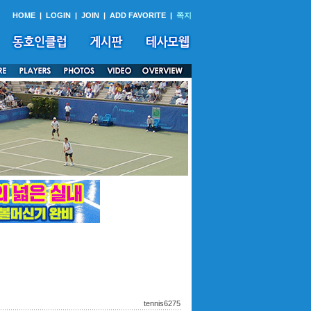
HOME
|
LOGIN
|
JOIN
|
ADD FAVORITE
|
쪽지
tennis6275