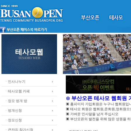
테사모웹
TESAMO WEB
ㆍ인사나누기
ㆍ테사모웹 카페
⊙ 부산오픈 테사모 웹회원
ㆍ정모 벙개 방
▣ 홈피이지 가입회원은 누구나 웹회원입
▣ 테사모 회원은 웹회원,준회원,정회원
ㆍ벙개신청
▣ 가벼운 인사말을 남겨 주십시오
▣ 부산오픈의 발전을 위해 많은 성원을 
ㆍ정모신청
ㆍ큰잔치 참가신청