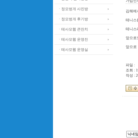
가입인
ㆍ정모벙개 사진방
김해에
ㆍ정모벙개 후기방
테니스
테니스라
ㆍ테사모웹 큰잔치
앞으로
ㆍ테사모웹 운영진
앞으로 
ㆍ테사모웹 운영실
파일 :
조회 : 1
작성 : 2