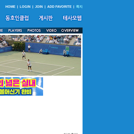
HOME
|
LOGIN
|
JOIN
|
ADD FAVORITE
|
쪽지