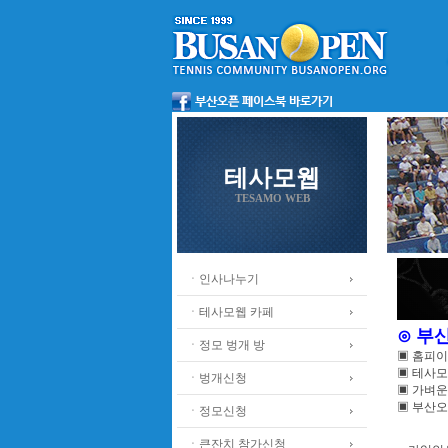
테사모웹
TESAMO WEB
ㆍ인사나누기
ㆍ테사모웹 카페
⊙ 부
ㆍ정모 벙개 방
▣ 홈피
▣ 테사모
ㆍ벙개신청
▣ 가벼운
▣ 부산오
ㆍ정모신청
ㆍ큰잔치 참가신청