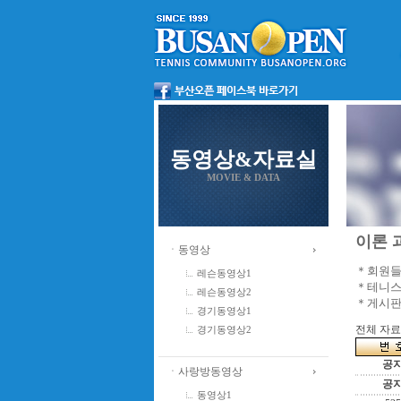
동영상&자료실
MOVIE & DATA
이론 과
ㆍ동영상
＊회원들
레슨동영상1
＊테니스
레슨동영상2
＊게시판
경기동영상1
전체 자료수
경기동영상2
공
ㆍ사랑방동영상
공
동영상1