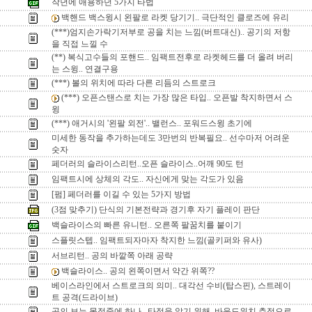
작년에 애용하던 5가지 타법
백핸드 백스윙시 왼팔로 라켓 당기기.. 극단적인 클로즈에 유리
(***)엄지손가락기저부로 공을 치는 느낌(버트대신).. 공기의 저항
을 직접 느낄 수
(**) 복식고수들의 포핸드.. 임팩트전후로 라켓헤드를 더 올려 버리
는 스윙.. 연결구용
(***) 볼의 위치에 따라 다른 리듬의 스트로크
(***) 오픈스탠스로 치는 가장 많은 타입.. 오픈발 착지하면서 스
윙
(***) 애거시의 '왼팔 외전'.. 밸런스.. 포워드스윙 초기에
미세한 동작을 추가하는데도 3만번의 반복필요.. 선수마저 어려운
숫자
페더러의 슬라이스리턴..오픈 슬라이스..어깨 90도 턴
임팩트시에 상체의 각도.. 자신에게 맞는 각도가 있음
[펌] 페더러를 이길 수 있는 5가지 방법
(3점 맞추기) 단식의 기본전략과 경기후 자기 플레이 판단
백슬라이스의 빠른 유니턴.. 오른쪽 팔꿈치를 붙이기
스플릿스텝.. 임팩트되자마자 착지한 느낌(골키퍼와 유사)
서브리턴.. 공의 바깥쪽 아래 공략
백슬라이스.. 공의 왼쪽이면서 약간 위쪽??
베이스라인에서 스트로크의 의미.. 대각선 수비(탑스핀), 스트레이
트 공격(드라이브)
공의 보는 목적중에 하나.. 타점을 알기 위해..바운드위치 추정으로