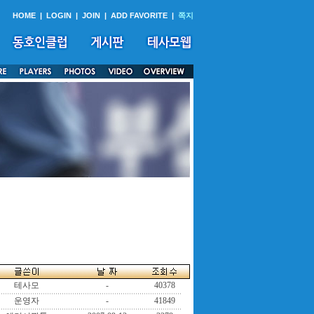
HOME
|
LOGIN
|
JOIN
|
ADD FAVORITE
|
쪽지
테사모
-
40378
운영자
-
41849