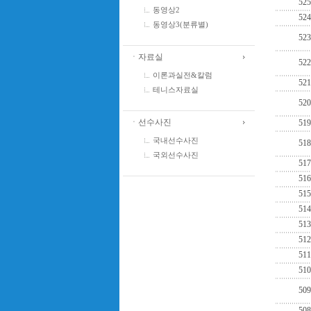
525
동영상2
524
동영상3(분류별)
523
ㆍ자료실
522
이론과실전&칼럼
521
테니스자료실
520
ㆍ선수사진
519
국내선수사진
518
국외선수사진
517
516
515
514
513
512
511
510
509
508