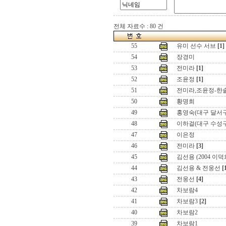
전체 자료수 : 80 건
55
유미 선수 서브
[1]
54
장경미
53
전미라
[1]
52
조윤정
[1]
51
전미라,조윤정-한
50
황명희
49
홍영숙(대구 달서
48
이하걸(대구 수성
47
이은정
46
전미라
[3]
45
김선용 (2004 이덕
44
김선용 & 전웅선
[
43
전웅선
[4]
42
차보람4
41
차보람3
[2]
40
차보람2
39
차보람1