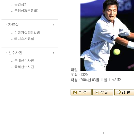
동영상2
동영상3(분류별)
ㆍ자료실
이론과실전&칼럼
테니스자료실
ㆍ선수사진
국내선수사진
국외선수사진
파일 :
조회 : 4320
작성 : 2004년 03월 11일 11:48:52