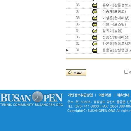
38
유수미(강릉정보고
37
이승재(포항고)
36
이상훈(현대해상)
35
이안나(포스틸)
34
정유미(농협)
33
정종삼(현대해상)
32
하은영(경동도시가
▶
31
윤용일(삼성증권 