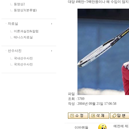
대당 4백만~5백만원이나 해 수입이 많지
동영상2
동영상3(분류별)
ㆍ자료실
이론과실전&칼럼
테니스자료실
ㆍ선수사진
국내선수사진
국외선수사진
파일 :
조회 : 5769
작성 : 2004년 09월 21일 17:06:58
예전에 제
이반렌들