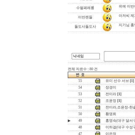
위에 이반
수펄페레롱
아저씨 제
이반렌들
지기님 
돌도사돌도사
전체 자료수 : 80 건
55
유미 선수 서브
[1]
54
장경미
53
전미라
[1]
52
조윤정
[1]
51
전미라,조윤정-한
50
황명희
▶
49
홍영숙(대구 달서
48
이하걸(대구 수성
47
이은정