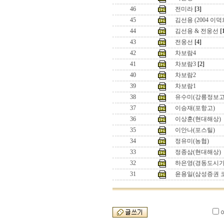
46
전미라
[3]
45
김선용 (2004 이덕
44
김선용 & 전웅선
[
43
전웅선
[4]
42
차보람4
41
차보람3
[2]
40
차보람2
39
차보람1
38
유수미(강릉정보고
37
이승재(포항고)
36
이상훈(현대해상)
35
이안나(포스틸)
34
정유미(농협)
33
정종삼(현대해상)
32
하은영(경동도시가
31
윤용일(삼성증권 