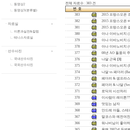
전체 자료수 : 383 건
동영상2
동영상3(분류별)
383
2015 프랑스오픈
382
2015 프랑스오픈
ㆍ자료실
381
2015 프랑스오픈
이론과실전&칼럼
380
아나 이바노비치 (
테니스자료실
379
아나 이바노비치 (
378
아나 이바노비치 (
ㆍ선수사진
377
08년 AO 돌풍의 
국내선수사진
376
나달 근육
[3]
국외선수사진
375
아나 이바노비치 (Hon
374
나달 vs 페더러 (Battle
373
페더러 & 샘프라스 (Seo
372
페더러 & 나달 (Seoul 
371
로딕의 시선처리
370
이사람이 레이튼??
369
멋있는 남자
368
안드레 아들, 스테
367
말코스와 예전여
366
워나비님이 좋아하
365
올해 2007년 두