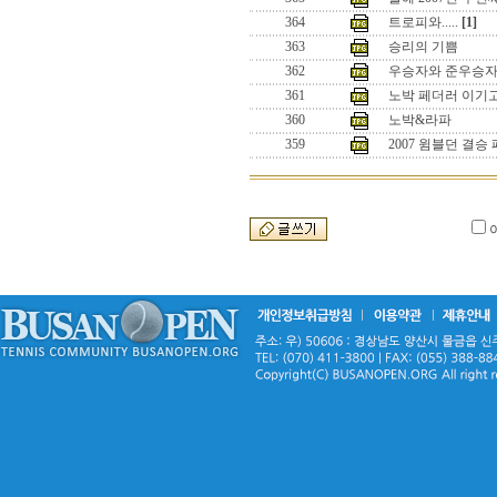
364
트로피와.....
[1]
363
승리의 기쁨
362
우승자와 준우승
361
노박 페더러 이기
360
노박&라파
359
2007 윔블던 결