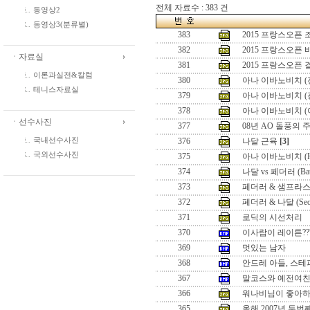
전체 자료수 : 383 건
동영상2
동영상3(분류별)
383
2015 프랑스오픈
382
2015 프랑스오픈
ㆍ자료실
381
2015 프랑스오픈
이론과실전&칼럼
380
아나 이바노비치 (
테니스자료실
379
아나 이바노비치 (
378
아나 이바노비치 (
ㆍ선수사진
377
08년 AO 돌풍의 
국내선수사진
376
나달 근육
[3]
국외선수사진
375
아나 이바노비치 (Hon
374
나달 vs 페더러 (Battle
373
페더러 & 샘프라스 (Seo
372
페더러 & 나달 (Seoul 
371
로딕의 시선처리
370
이사람이 레이튼??
369
멋있는 남자
368
안드레 아들, 스테
367
말코스와 예전여
366
워나비님이 좋아하
365
올해 2007년 두