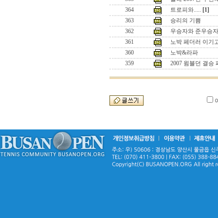
364
트로피와.....
[1]
363
승리의 기쁨
362
우승자와 준우승
361
노박 페더러 이기
360
노박&라파
359
2007 윔블던 결