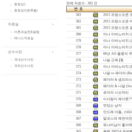
전체 자료수 : 383 건
동영상2
동영상3(분류별)
383
2015 프랑스오픈
382
2015 프랑스오픈
ㆍ자료실
381
2015 프랑스오픈
이론과실전&칼럼
380
아나 이바노비치 (
테니스자료실
379
아나 이바노비치 (
378
아나 이바노비치 (
ㆍ선수사진
377
08년 AO 돌풍의 
국내선수사진
376
나달 근육
[3]
국외선수사진
375
아나 이바노비치 (Hon
374
나달 vs 페더러 (Battle
373
페더러 & 샘프라스 (Seo
372
페더러 & 나달 (Seoul 
371
로딕의 시선처리
370
이사람이 레이튼??
369
멋있는 남자
368
안드레 아들, 스테
367
말코스와 예전여
366
워나비님이 좋아하
365
올해 2007년 두