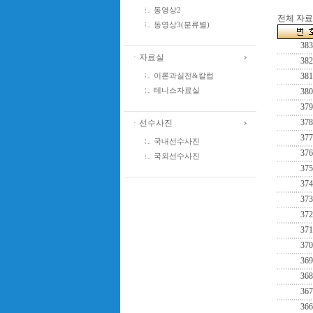
동영상2
전체 자료수
동영상3(분류별)
383
ㆍ자료실
382
381
이론과실전&칼럼
380
테니스자료실
379
378
ㆍ선수사진
377
국내선수사진
376
국외선수사진
375
374
373
372
371
370
369
368
367
366