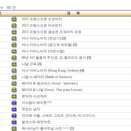
 : 383 건
2015 프랑스오픈 조코비치
2015 프랑스오픈 바브린카
2015 프랑스오픈 결승전 조코비치 표정
아나 이바노비치 (전성기)
[3]
아나 이바노비치 (광고계 빅모델)
[1]
아나 이바노비치 (어린시절)
08년 AO 돌풍의 주인공, 조-윌프리드 쏭가
[3]
나달 근육
[3]
아나 이바노비치 (Hong Kong, Sydney)
[4]
나달 vs 페더러 (Battle of Surfaces)
페더러 & 샘프라스 (Seoul - Interview)
페더러 & 나달 (Seoul - One point Lesson)
로딕의 시선처리
이사람이 레이튼???
멋있는 남자
안드레 아들, 스테피 그라프, 안드레, 바그다디스
말코스와 예전여친
워나비님이 좋아하실 사진ㅋㅋ
[1]