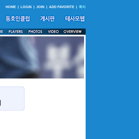
HOME
|
LOGIN
|
JOIN
|
ADD FAVORITE
|
쪽지