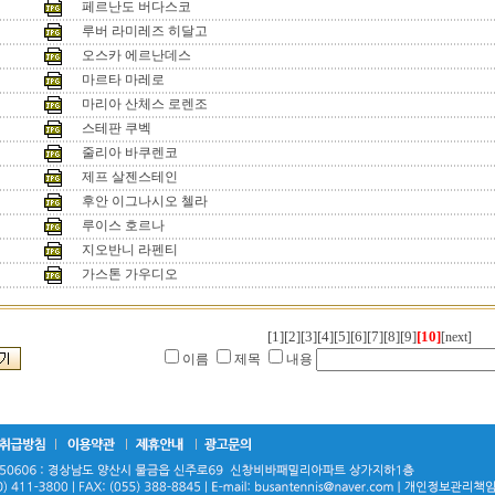
페르난도 버다스코
루버 라미레즈 히달고
오스카 에르난데스
마르타 마레로
마리아 산체스 로렌조
스테판 쿠벡
줄리아 바쿠렌코
제프 살젠스테인
후안 이그나시오 첼라
루이스 호르나
지오반니 라펜티
가스톤 가우디오
[1]
[2]
[3]
[4]
[5]
[6]
[7]
[8]
[9]
[10]
[next]
이름
제목
내용