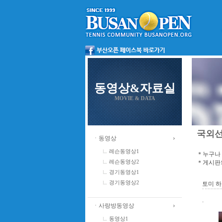
동영상&자료실
MOVIE & DATA
국외
ㆍ동영상
레슨동영상1
＊누구나 
＊게시판의
레슨동영상2
경기동영상1
경기동영상2
토미 하
.
ㆍ사랑방동영상
동영상1