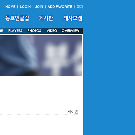
HOME
|
LOGIN
|
JOIN
|
ADD FAVORITE
|
쪽지
제이윤