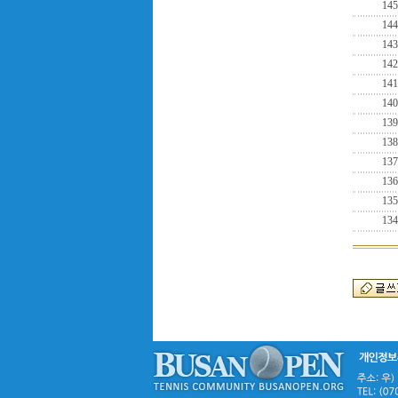
145
144
143
142
141
140
139
138
137
136
135
134