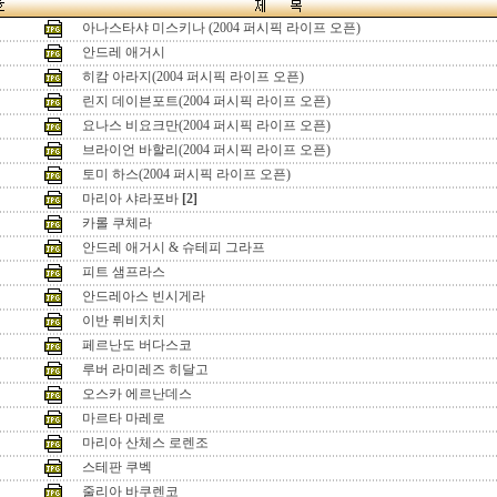
아나스타샤 미스키나 (2004 퍼시픽 라이프 오픈)
안드레 애거시
히캄 아라지(2004 퍼시픽 라이프 오픈)
린지 데이븐포트(2004 퍼시픽 라이프 오픈)
요나스 비요크만(2004 퍼시픽 라이프 오픈)
브라이언 바할리(2004 퍼시픽 라이프 오픈)
토미 하스(2004 퍼시픽 라이프 오픈)
마리아 샤라포바
[2]
카롤 쿠체라
안드레 애거시 & 슈테피 그라프
피트 샘프라스
안드레아스 빈시게라
이반 뤼비치치
페르난도 버다스코
루버 라미레즈 히달고
오스카 에르난데스
마르타 마레로
마리아 산체스 로렌조
스테판 쿠벡
줄리아 바쿠렌코