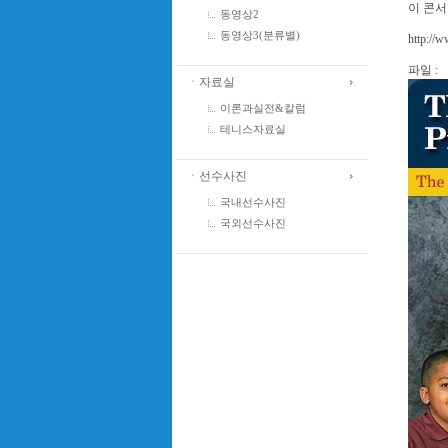
이 콘서
동영상2
동영상3(분류별)
http://w
파일 :
ㆍ자료실
이론과실전&칼럼
테니스자료실
ㆍ선수사진
국내선수사진
국외선수사진