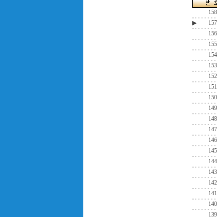
158
▶
157
156
155
154
153
152
151
150
149
148
147
146
145
144
143
142
141
140
139