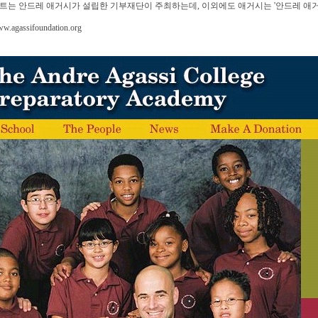
트는 안드레 애거시가 설립한 기부재단이 주최하는데, 이외에도 애거시는 '안드레 애거
ww.agassifoundation.org