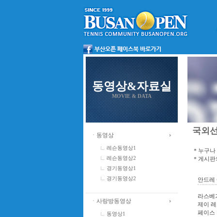
동영상&자료실
MOVIE & DATA
국외
ㆍ동영상
레슨동영상1
＊누구나 
＊게시판의
레슨동영상2
경기동영상1
경기동영상2
안드레
라스베가
ㆍ사랑방동영상
제이 레
페이스 
동영상1