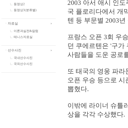
2003 아서 애시 인
동영상2
국 플로리다에서 개막
동영상3(분류별)
텐 등 부문별 2003
ㆍ자료실
이론과실전&칼럼
프랑스 오픈 3회 우
테니스자료실
던 쿠에르텐은 '구가
ㆍ선수사진
사람들을 도운 공로를
국내선수사진
국외선수사진
또 태국의 영웅 파라
오픈 우승 등으로 시
뽑혔다.
이밖에 라이너 슈틀러
상을 각각 수상했다.