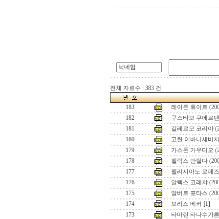
전체 자료수 : 383 건
183
레이튼 휴이트 (20
182
구스타보 쿠에르텐 
181
길레르모 코리아 (2
180
고란 이바니세비치 
179
가스톤 가우디오 (2
178
펠릭스 만틸다 (20
177
펠리시아노 로페즈 
176
알렉스 코레챠 (20
175
알버트 포타스 (20
174
보리스 베커
[1]
173
타마린 타나수가