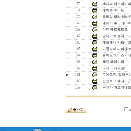
172
제니퍼 카프리아티(
171
레이튼 휴이트
170
윌리엄 파라 레바르(Wil
169
패트릭 추크리(Patric
168
마틴 베르케르크
167
발디미르 볼치코
166
예프게니 카펠니
165
니콜라이 다비덴
164
휴이트 & 미스키
163
웨인 페레이라
162
나디아 페트로바
▶
161
쿠에르텐, 필리푸시스
160
빈센트 스패디아(20
159
콘치타 마르티네즈 (