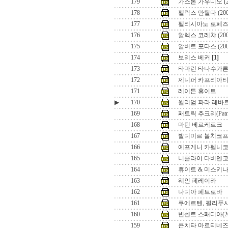
179
가스톤 가우디오 (2
178
펠릭스 만틸다 (20
177
펠리시아노 로페즈 
176
알렉스 코레챠 (20
175
알버트 포타스 (20
174
보리스 베커
[1]
173
타마린 타나수가
172
제니퍼 카프리아티(
171
레이튼 휴이트
▶
170
윌리엄 파라 레바르(Wil
169
패트릭 추크리(Patric
168
마틴 베르케르크
167
발디미르 볼치코
166
예프게니 카펠니
165
니콜라이 다비덴
164
휴이트 & 미스키
163
웨인 페레이라
162
나디아 페트로바
161
쿠에르텐, 필리푸시스
160
빈센트 스패디아(20
159
콘치타 마르티네즈 (