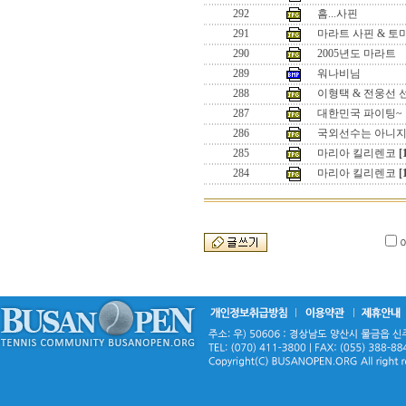
292
흠...사핀
291
마라트 사핀 & 토
290
2005년도 마라트
289
워나비님
288
이형택 & 전웅선 
287
대한민국 파이팅~
286
국외선수는 아니
285
마리아 킬리렌코
[
284
마리아 킬리렌코
[