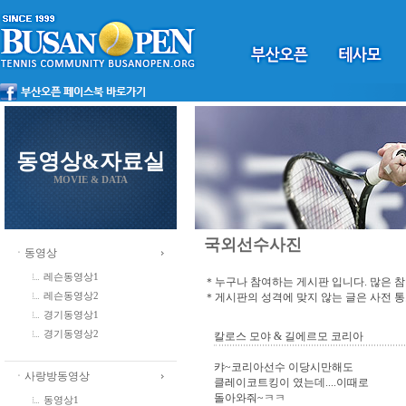
동영상&자료실
MOVIE & DATA
국외선수사진
ㆍ동영상
레슨동영상1
＊누구나 참여하는 게시판 입니다. 많은 
＊게시판의 성격에 맞지 않는 글은 사전 
레슨동영상2
경기동영상1
경기동영상2
칼로스 모야 & 길에르모 코리아
캬~코리아선수 이당시만해도
ㆍ사랑방동영상
클레이코트킹이 였는데....이때로
돌아와줘~ㅋㅋ
동영상1