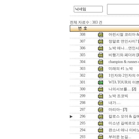
전체 자료수 : 383 건
308
어린시절 코리아 
307
정말로 연인사이?
306
노박 애나....연인
305
비행기와 페더러
[
304
champion & runner-
303
미래의 #1 노박
302
1인자와 2인자의 
301
WTA TOUR의 이
300
나의서브를....
[2]
299
노박 조코빅
298
내가.....
297
마리아~
[7]
▶
296
칼로스 모야 & 길
295
미소년 길에르모 
294
완소녀 애나 이바
293
부러운 눈길...