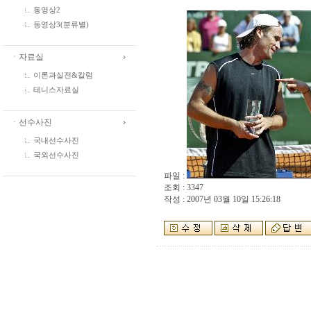
동영상2
동영상3(분류별)
ㆍ자료실
이론과실전&칼럼
테니스자료실
ㆍ선수사진
국내선수사진
국외선수사진
파일 :
조회 : 3347
작성 : 2007년 03월 10일 15:26:18