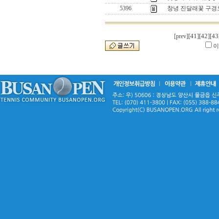
5396
창녕 진달래꽃 구경오
[41]
[42]
[43
[prev]