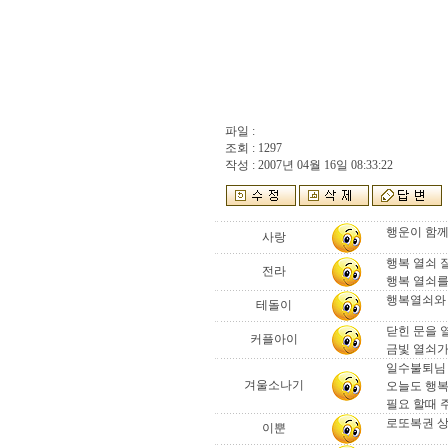
파일 :
조회 : 1297
작성 : 2007년 04월 16일 08:33:22
행운이 함께
사랑
행복 열쇠 
전라
행복 열쇠를
행복열쇠와 
테돌이
닫힌 문을 열
커플아이
금빛 열쇠가
일수불퇴님 
겨울소나기
오늘도 행
필요 할때 주시
로또복권 상
이뿐