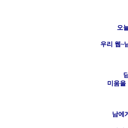
오늘
우리 웹~
미움을 
남에게