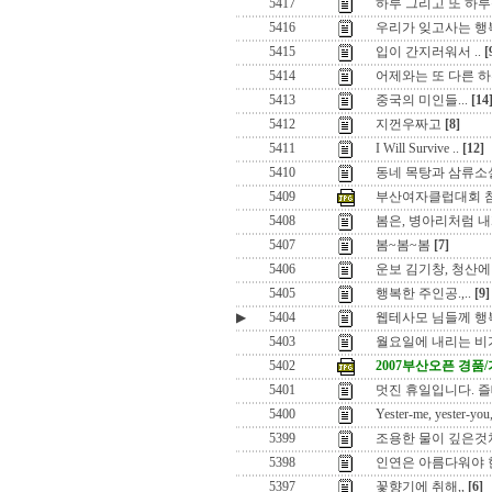
5417
하루 그리고 또 하루를
5416
우리가 잊고사는 행
5415
입이 간지러워서 ..
[
5414
어제와는 또 다른 
5413
중국의 미인들...
[14
5412
지껀우짜고
[8]
5411
I Will Survive ..
[12]
5410
동네 목탕과 삼류소
5409
부산여자클럽대회 
5408
봄은, 병아리처럼 
5407
봄~봄~봄
[7]
5406
운보 김기창, 청산에
5405
행복한 주인공.,..
[9]
▶
5404
웹테사모 님들께 행
5403
월요일에 내리는 비가
5402
2007부산오픈 경품
5401
멋진 휴일입니다. 
5400
Yester-me, yester-you
5399
조용한 물이 깊은것
5398
인연은 아름다워야 
5397
꽃향기에 취해,,
[6]