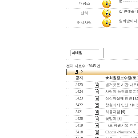
쪽~~~~~~~
태공스
잘 받겟습니
산하
열쇠받아서 다
허시사랑
전체 자료수 : 7045 건
공지
★회원정보수정(로그인)
5425
벌거벗은 시간.나무의 
5424
사람이 풍경으로 피
5423
심심하실때 한번
[12
5422
창원에서 만난 샤이
5421
처음처럼
[9]
5420
꽃멀미
[8]
5419
나도 퍼왔시요 ㅋㅋ
5418
Chopin -Nocturn