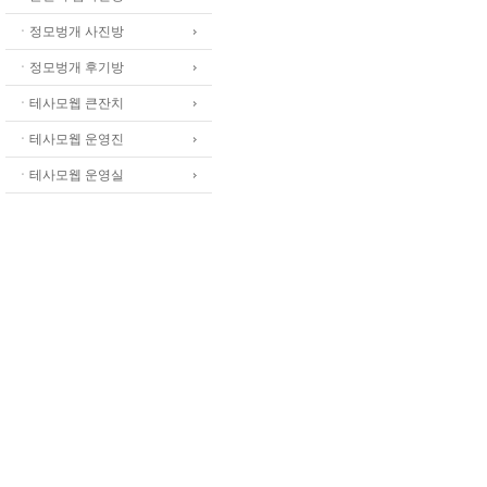
ㆍ정모벙개 사진방
ㆍ정모벙개 후기방
ㆍ테사모웹 큰잔치
ㆍ테사모웹 운영진
ㆍ테사모웹 운영실