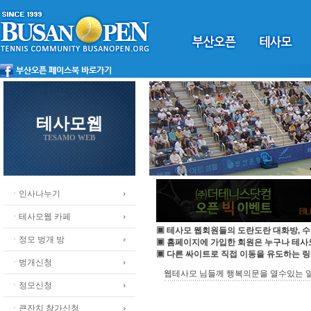
테사모웹
TESAMO WEB
ㆍ인사나누기
ㆍ테사모웹 카페
▣ 테사모 웹회원들의 도란도란 대화방, 수
ㆍ정모 벙개 방
▣ 홈페이지에 가입한 회원은 누구나 테
▣ 다른 싸이트로 직접 이동을 유도하는 링
ㆍ벙개신청
웹테사모 님들께 행복의문을 열수있는 
ㆍ정모신청
ㆍ큰잔치 참가신청