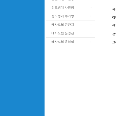
ㆍ정모벙개 사진방
자
ㆍ정모벙개 후기방
장
ㆍ테사모웹 큰잔치
안
ㆍ테사모웹 운영진
본
ㆍ테사모웹 운영실
그