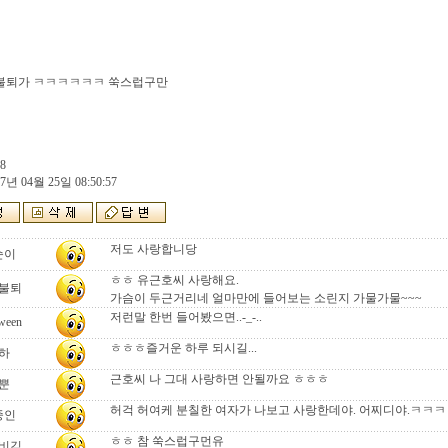
불퇴가 ㅋㅋㅋㅋㅋㅋ 쑥스럽구만
8
7년 04월 25일 08:50:57
저도 사랑합니당
순이
ㅎㅎ 유근호씨 사랑해요.
불퇴
가슴이 두근거리네 얼마만에 들어보는 소린지 가물가물~~~
저런말 한번 들어봤으면..-_-..
oween
ㅎㅎㅎ즐거운 하루 되시길...
하
근호씨 나 그대 사랑하면 안될까요 ㅎㅎㅎ
뿐
허걱 허여케 분칠한 여자가 나보고 사랑한데야. 어찌디야.ㅋㅋㅋ
중인
ㅎㅎ 참 쑥스럽구먼유
비김