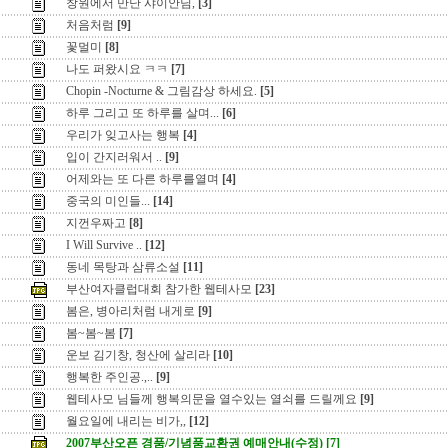
창원에서 만난 샤이안님,
[3]
처음처럼
[9]
꽃멀미
[8]
나도 퍼왔시요 ㅋㅋ
[7]
Chopin -Nocturne & 그림감상 하세요.
[5]
하루 그리고 또 하루를 살며...
[6]
우리가 잊고사는 행복
[4]
입이 간지러워서 ..
[9]
어제와는 또 다른 하루를열며
[4]
중국의 미인들...
[14]
지껀우짜고
[8]
I Will Survive ..
[12]
동네 목탕과 삼류소설
[11]
부산여자클럽대회 참가한 웹테사모
[23]
봄은, 병아리처럼 내게로
[9]
봄~봄~봄
[7]
운보 김기창, 청산에 살리라
[10]
행복한 주인공.,..
[9]
웹테사모 님들께 행복의문을 열수있는 열쇠를 드릴께요
[9]
월요일에 내리는 비가,,
[12]
2007부산오픈 경품/기념품교환권 예매안내(수정)
[7]