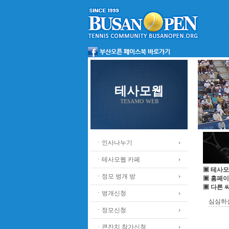
테사모웹
TESAMO WEB
ㆍ인사나누기
ㆍ테사모웹 카페
▣ 테사모
ㆍ정모 벙개 방
▣ 홈페이
▣ 다른 
ㆍ벙개신청
심심하
ㆍ정모신청
ㆍ큰잔치 참가신청