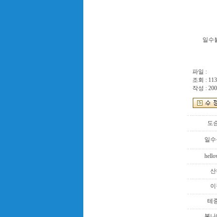
일수
파일 :
조회 : 113
작성 : 200
도
일수
hell
산
이
테
불나