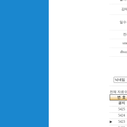
김
일수
전
sm
dbsz
전체 자료수 :
공지
5425
5424
▶
5423