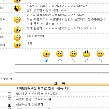
사랑한다 소리 끈기를 가지고 기다려야 되는군요.
테니
끈기 없으면 사랑도 못혀~ ㅎㅎ
이쁜님 하늘을봐야 별을 따던지 말던지 하지요.
불퇴
오늘 예쁜 아가씨 두분한테 사랑한다 들었대요. 잠못이루겠네
이게 꿈은 아니겠지요. ㅎㅎ
오메 좋은거 ㅎㅎㅎㅎㅎ 잘보고 갑니다 " I LOVE YOU"
라
I also love you
urf
내도!!!
zang
 7045 건
★회원정보수정(로그인) 안내 ! -필독-★[0]
벌거벗은 시간.나무의 생각...
[3]
사람이 풍경으로 피어나
[5]
심심하실때 한번
[12]