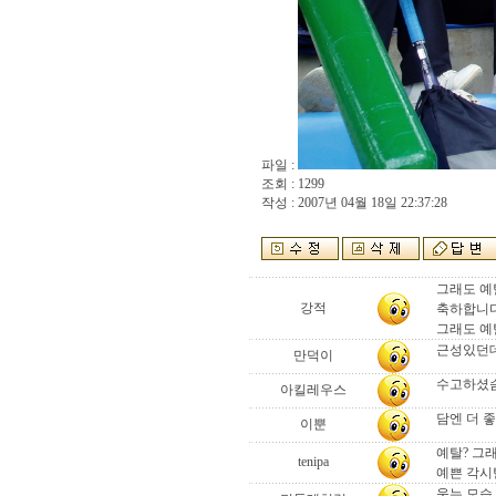
파일 :
조회 : 1299
작성 : 2007년 04월 18일 22:37:28
그래도 예
강적
축하합니다
그래도 예탈
근성있던데여.
만덕이
수고하셨슴
아킬레우스
담엔 더 
이뿐
예탈? 그
tenipa
예쁜 각시
웃는 모습 보기