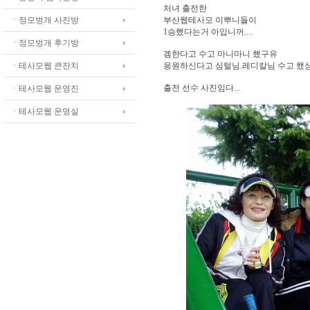
처녀 출전한
ㆍ정모벙개 사진방
부산웹테사모 이뿌니들이
1승했다는거 아입니꺼....
ㆍ정모벙개 후기방
겜한다고 수고 마니마니 했구유
ㆍ테사모웹 큰잔치
응원하신다고 심털님.레디칼님 수고 했심더
출전 선수 사진임다...
ㆍ테사모웹 운영진
ㆍ테사모웹 운영실