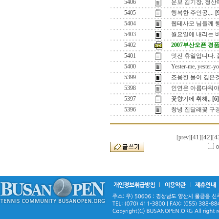
5406
운보 김기창, 청산
5405
행복한 주인공.,..
[
5404
웹테사모 님들께 
5403
월요일에 내리는 비
5402
2007부산오픈 경
5401
멋진 휴일입니다. 
5400
Yester-me, yester-yo
5399
조용한 물이 깊은
5398
인연은 아름다워야
5397
꽃향기에 취해,,
[6]
5396
창녕 진달래꽃 구경
[41]
[42]
[4
[prev]