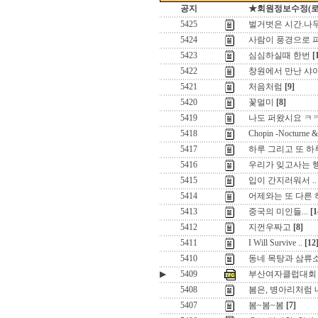
공지
★회원정보수정(로그인
5425
벌거벗은 시간.나무의
5424
사람이 풍경으로 
5423
심심하실때 한번
[
5422
창원에서 만난 샤
5421
처음처럼
[9]
5420
꽃멀미
[8]
5419
나도 퍼왔시요 ㅋ
5418
Chopin -Noctur
5417
하루 그리고 또 하루
5416
우리가 잊고사는 
5415
입이 간지러워서 ..
5414
어제와는 또 다른
5413
중국의 미인들...
[1
5412
지껀우짜고
[8]
5411
I Will Survive ..
[12
5410
동네 목탕과 삼류
▶
5409
부산여자클럽대회
5408
봄은, 병아리처럼
5407
봄~봄~봄
[7]