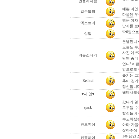
민들레처럼
예쁜 미인
일수불퇴
다음엔 우
명문 여자
엑스트라
남자들 보
딱6명으로.
심털
은별언냐 
오늘도 수
사진 예쁘
겨울소나기
담엔 좀더
언니! 예
앞으로도 쭈
즐기는 그
Redical
추어 경기
정신입니다.
웹테사모클
♥서 영♥
갔다가.얼
spark
모두들 수
발전들이 무
수고하셨습
반도여심
아마 가을
잡아주삼 
1승 담엔 
커플아이