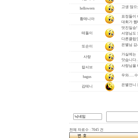
고생 많으셨
helloween
표정들이 
황매니아
대회가 웹
멋진일승! 
테돌이
서영님도 보
다른클럽인
은별님 감
또순이
가실에는 
사랑
앗습니다.
사랑님을 
칼서브
우와....
bagus
은별언니 
김테니
전체 자료수 : 7045 건