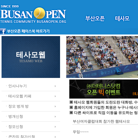
테사모웹
TESAMO WEB
ㆍ인사나누기
ㆍ테사모웹 카페
▣ 테사모 웹회원들의 도란도란 대화방, 수
ㆍ정모 벙개 방
▣ 홈페이지에 가입한 회원은 누구나 테
▣ 다른 싸이트로 직접 이동을 유도하는 링
ㆍ벙개신청
부산여자클럽대회 참가한 웹테사모
ㆍ정모신청
우잉~~~~
ㆍ큰잔치 참가신청