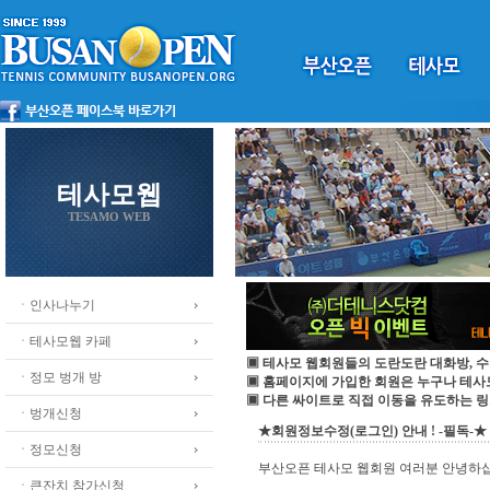
테사모웹
TESAMO WEB
ㆍ인사나누기
ㆍ테사모웹 카페
▣ 테사모 웹회원들의 도란도란 대화방, 수
ㆍ정모 벙개 방
▣ 홈페이지에 가입한 회원은 누구나 테
▣ 다른 싸이트로 직접 이동을 유도하는 링
ㆍ벙개신청
★회원정보수정(로그인) 안내 ! -필독-★
ㆍ정모신청
부산오픈 테사모 웹회원 여러분 안녕하
ㆍ큰잔치 참가신청