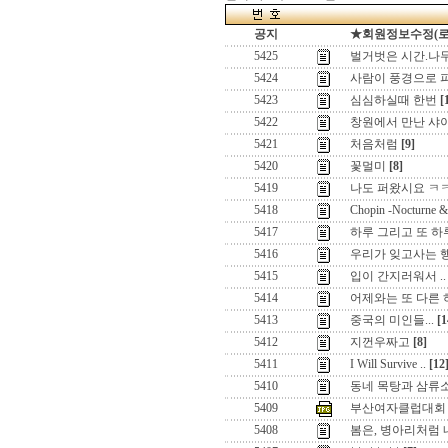
공지
★회원정보수정(로그인
5425
벌거벗은 시간.나무의
5424
사람이 풍경으로 
5423
심심하실때 한번
[
5422
창원에서 만난 샤
5421
처음처럼
[9]
5420
꽃멀미
[8]
5419
나도 퍼왔시요 ㅋ
5418
Chopin -Noctur
5417
하루 그리고 또 하루
5416
우리가 잊고사는 
5415
입이 간지러워서 ..
5414
어제와는 또 다른
5413
중국의 미인들...
[1
5412
지껀우짜고
[8]
5411
I Will Survive ..
[12
5410
동네 목탕과 삼류
5409
부산여자클럽대회
5408
봄은, 병아리처럼