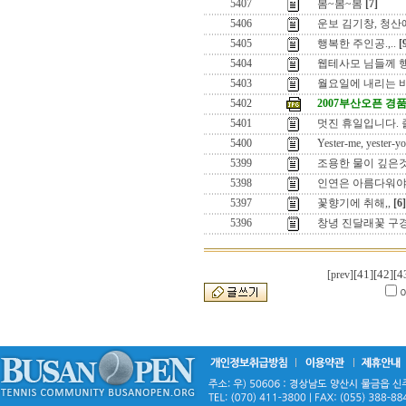
5407
봄~봄~봄
[7]
5406
운보 김기창, 청산
5405
행복한 주인공.,..
[
5404
웹테사모 님들께 
5403
월요일에 내리는 비
5402
2007부산오픈 경
5401
멋진 휴일입니다. 
5400
Yester-me, yester-yo
5399
조용한 물이 깊은
5398
인연은 아름다워야
5397
꽃향기에 취해,,
[6]
5396
창녕 진달래꽃 구경
[41]
[42]
[4
[prev]