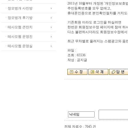
2011년 10월부터 개정된 '개인정보보호
ㆍ정모벙개 사진방
주민등록번호를 모두 없애고,
휴대폰인증으로 본인확인절차를 거치도
ㆍ정모벙개 후기방
기존회원 이라도 로그인을 하실려면
ㆍ테사모웹 큰잔치
한번은 회원정보수정 페이지에 참여 하셔
다소 불편하시더라도 회원정보수정에서 
ㆍ테사모웹 운영진
최근 무차별로 올려지는 스팸광고와 음란
ㆍ테사모웹 운영실
파일 :
조회 : 65536
작성 : 공지글
전체 자료수 : 7045 건