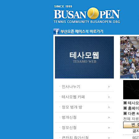
테사모웹
TESAMO WEB
ㆍ인사나누기
ㆍ테사모웹 카페
▣ 테사모
ㆍ정모 벙개 방
▣ 홈페이
▣ 다른 
ㆍ벙개신청
전체 자료수
ㆍ정모신청
공
ㆍ큰잔치 참가신청
602