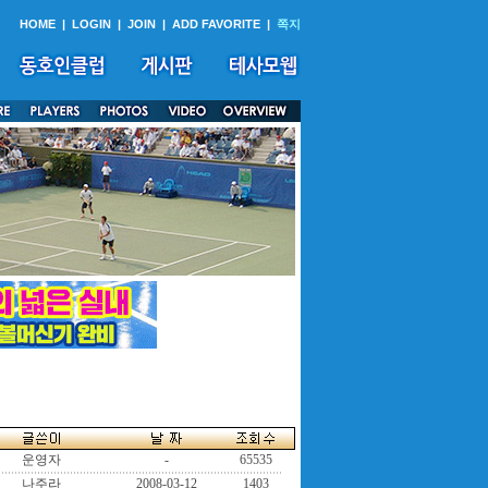
HOME
|
LOGIN
|
JOIN
|
ADD FAVORITE
|
쪽지
운영자
-
65535
나주라
2008-03-12
1403