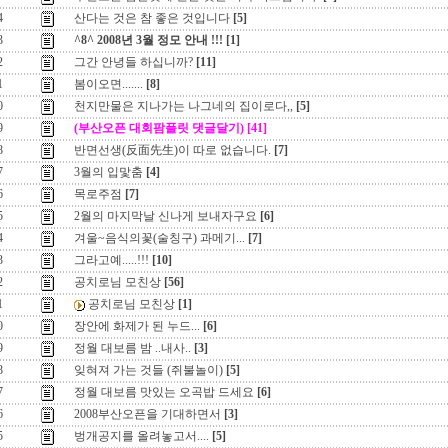
4
산다는 것은 참 좋은 것입니다
[5]
3
^8^ 2008년 3월 정모 안내 !!!
[1]
2
그간 안녕들 하십니까?
[11]
1
봄이오면.......
[8]
0
천지만물은 지나가는 나그네의 집이로다,,
[5]
9
(부산오픈 대회팜플릿 댓글달기)
[41]
8
반면선생(反面先生)이 따로 없습니다.
[7]
7
3월의 입맟춤
[4]
6
목로주점
[7]
5
2월의 마지막날 신나게 보내자구요
[6]
4
겨울~음식의꽃(술칭구) 과메기...
[7]
3
그라고예.....!!!
[10]
2
공치로님 모친상
[56]
1
공치로님 모친상
[1]
0
장안에 화제가 된 누드...
[6]
9
정월 대보름 밤 ..내사..
[3]
8
잊혀져 가는 것들 (쥐불놀이)
[5]
7
정월 대보름 맛있는 오곡밥 드세요
[6]
6
2008부산오픈을 기대하면서
[3]
5
벙개공지를 올려놓고서....
[5]