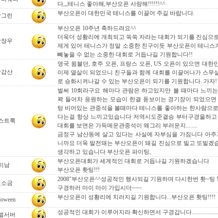
다,,,테니스 좋아해,부산오픈 사랑해!!!!!!^^
부산오픈이 대한민국 테니스를 이끌어 주길 바랍니다.
상그린
부산오픈 10주년 축하드려요^^
더욱더 성황리에 개최되고 쑥쑥 자라는 대회가 되기를 진심으로
박장우
제게 있어 테니스가 정말 소중한 친구이듯 부산오픈이 테니
빼놓을 수 없는 소중한 대회로 거듭나길 기원합니다!!
영국 윔블던, 호주 오픈, 프랑스 오픈, US 오픈이 있으면 대
강감산
이제 열살이 되었으니 친구들과 함께 대회를 이끌어나가 스무
로 승화시켜나갈 수 있는 부산오픈이 되기를 기원합니다. 가자!
벌써 10회라구요 해마다 관람은 하고있지만 볼 때마다 느끼
꽉 들어차 응원하는 모습이 한결 돋보이는 경기장이 되었으면
텅 비어있는 관중석을 볼때마다 테니스를 좋아하는 한사람으로
다는걸 항상 느끼고있습니다 저역시도준결승 부터구경을하고 
스트룩
대회를 보면은 가득메운관중석이 왜그리 부러운지........
금정구 남산동에 살고 있다는 사실에 자부심을 가짐니다 아
니까요 더욱 발전돼는 부산오픈이 돼길 진심으로 빌고 또빌겠
생각하고 있습니다 부산오픈 파이팅,
부산오픈대회가 세계적인 대회로 거듭나길 기원하겠습니다
미남
부산오픈 홧팅!!!
2008"부산오픈^^성공적인 행사되길 기원하며 다시한번 홧~팅 !
빛소금
구경하러 마이 마이 가입시더~~~
부산오픈이 성황리에 치러지길 기원합니다...부산오픈 홧팅!!!!
loween
성공적인 대회가 이루어지라 확신하면서 구경갑니다....................
벌서버