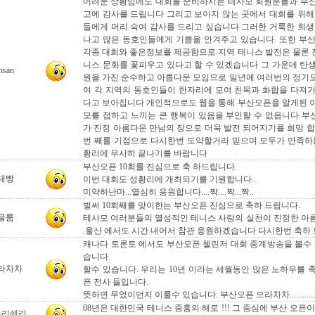
어려운 상황임에도 대회를 준비하시는 테사모 회원분들과 부
고에 감사를 드립니다 그리고 보이지 않는 곳에서 대회를 위해
들에게 머리 숙여 감사를 드리고 싶습니다 그러한 거룩한 희생
나고 많은 동호인들에게 기쁨을 안겨주고 있습니다. 또한 부
각종 대회와 좋은정보를 제공함으로 지역 테니스 발전은 물론
니스 문화를 꽃피우고 있다고 할 수 있겠습니다 그 가운데 탄
nsan
원을 가진 순수하고 아름다운 모임으로 일년에 여러번의 정기
여 각 지역의 동호인들이 한자리에 모여 친목과 화합을 다져
다고 보아집니다 개인적으로도 웹을 통해 부산오픈을 알게된 
모를 접하고 느끼는 큰 행복이 있음을 부인할 수 없읍니다 
가 진정 아름다운 만남의 장으로 더욱 발전 되어지기를 희망 합
번 째를 기점으로 다시한번 도약할거라 믿으며 모두가 만족하
황리에 무사히 끝나기를 바랍니다
부산오픈 10회를 진심으로 축 하드립니다.
대빵
이번 대회도 성황리에 개최되기를 기원합니다..
미약하난마...열심히 응원합니다....짝....짝...짝..
벌써 10회째를 맞이한는 부산오픈 진심으로 축하 드립니다.
골룸
테사모 여러분들의 열성적인 테니스 사랑의 실천이 진정한 아
.울산 에서도 시간 내어서 참관 응원하겠습니다 다시한번 축하 
캐나다 토론토 에서도 부산오픈 첼린저 대회 중계방송을 볼수 
습니다.
라차차
할수 있습니다. 우리는 10년 이라는 세월동안 많은 노하우를 
픈 전사 들입니다.
뜻하면 무었이던지 이룰수 있습니다. 부산오픈 으라차차...............
08년은 대한민국 테니스 중흥의 해로 !!! 그 중심에 부산 오픈
구리쉐리