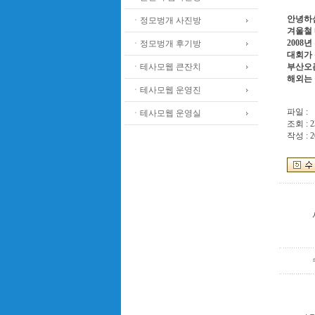
안녕하
ㆍ정모벙개 사진방
겨울철 
2008
ㆍ정모벙개 후기방
대회가 
ㆍ테사모웹 큰잔치
부산오
해외는 
ㆍ테사모웹 운영진
파일 :
ㆍ테사모웹 운영실
조회 : 2
작성 : 2