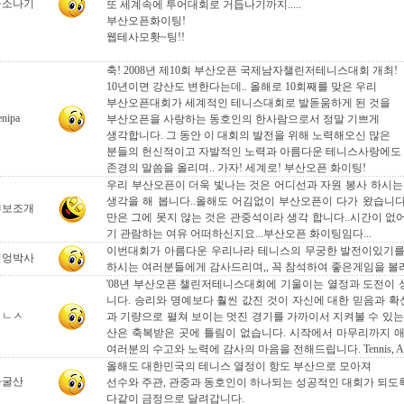
울소나기
또 세계속에 투어대회로 거듭나기까지.....
부산오픈화이팅!
웹테사모홧~팅!!
축! 2008년 제10회 부산오픈 국제남자챌린저테니스대회 개최!
10년이면 강산도 변한다는데.. 올해로 10회째를 맞은 우리
부산오픈대회가 세계적인 테니스대회로 발돋움하게 된 것을
enipa
부산오픈을 사랑하는 동호인의 한사람으로서 정말 기쁘게
생각합니다. 그 동안 이 대회의 발전을 위해 노력해오신 많은
분들의 헌신적이고 자발적인 노력과 아름다운 테니스사랑에도
존경의 말씀을 올리며.. 가자! 세계로! 부산오픈 화이팅!
우리 부산오픈이 더욱 빛나는 것은 어디선과 자원 봉사 하시는
생각을 해 봅니다..올해도 어김없이 부산오픈이 다가 왔습니
쁜보조개
만은 그에 못지 않는 것은 관중석이라 생각 합니다..시간이 없
기 관람하는 여유 어떠하신지요...부산오픈 화이팅임다...
이번대회가 아름다운 우리나라 테니스의 무궁한 발전이있기를
터엉박사
하시는 여러분들에게 감사드리며,, 꼭 참석하여 좋은게임을 볼려
'08년 부산오픈 챌린저테니스대회에 기울이는 열정과 도전이
니다. 승리와 명예보다 훨씬 값진 것이 자신에 대한 믿음과 확
ㅂㄴㅅ
과 기량으로 펼쳐 보이는 멋진 경기를 가까이서 지켜볼 수 있는
산은 축복받은 곳에 틀림이 없습니다. 시작에서 마무리까지 
여러분의 수고와 노력에 감사의 마음을 전해드립니다. Tennis, An
올해도 대한민국의 테니스 열정이 항도 부산으로 모아져
자굴산
선수와 주관, 관중과 동호인이 하나되는 성공적인 대회가 되도
다같이 금정으로 달려갑니다.