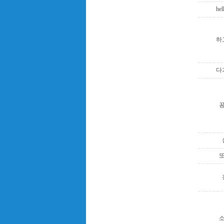
hel
하
다