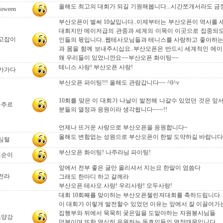
올해도 최고의 대회가 되길 기원해봅니다...시간쪼개서라도 금정
loween
부산오픈이 벌써 10살입니다..이제부터는 부산오픈이 역사를 
대회지만 메이저급의 관중과 세계의 이목이 이곳으로 집중되
고잡이
인들의 몫입니다..웹테사모님들과 테니스를 사랑하고 좋아하는
과 몸을 함께 보내주시십요..부산오픈은 반드시 세계적인 메이
왜 우리들이 있었니깐요~~부산오픈 화이팅~~
테니스 사랑! 부산오픈 사랑!
가가다
부산오픈 파이팅!!! 올해도 관람갑니다~~ ^0^v
10회를 맞은 이 대회가 나날이 발전해 나갈수 있었던 것은 앞
꽁주르
분들의 열정과 응원이라 생각됩니다~~~!!
언제나 뜨거운 사랑으로 부산오픈을 응원합니다~
올해도 변함없는 성원으로 부산오픈이 한발 도약하길 바랍니다
심털
부산오픈 화이팅! 나주라님 파이팅!
또순이
앞에서 전부 좋은 글만 올리셔서 지는요 한말이 엄씀다
전라
그래도 한마디 하고 갈께라
부산오픈 테사모 사랑! 우리사랑! 모두사랑!
대회 10회째를 맞이하는 부산오픈첼린져대회를 축하드립니다.
이 대회가 이렇게 발전할수 있었던 이유는 앞에서 잘 이끌어가
집행부와 뒤에서 묵묵히 궂은일을 도맡아하는 자원봉사님들
소양강
덕분이며 또한 열심히 응원하는 동호인들의 열정때문입니다.