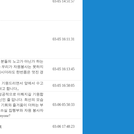
03-05 14:51:57
03-05 16:11:31
 분들의 노고가 아닌가 하는
다.우리가 자원봉사는 못하지
03-05 16:13:45
어시더라도 한번쯤은 멋진 경
 기원드리면서 앞에서 수고
03-05 16:58:05
고 합니다,,
 성공적으로 이뤄지길 기원합
신인 줄 압니다. 최선의 모습
03-06 05:50:33
 기회와 즐거움이 더하는 부
애쓰실 집행부와 자원 봉사자
yone?
03-06 17:48:23
록