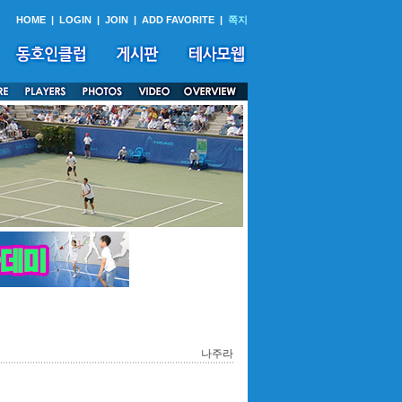
HOME
|
LOGIN
|
JOIN
|
ADD FAVORITE
|
쪽지
나주라