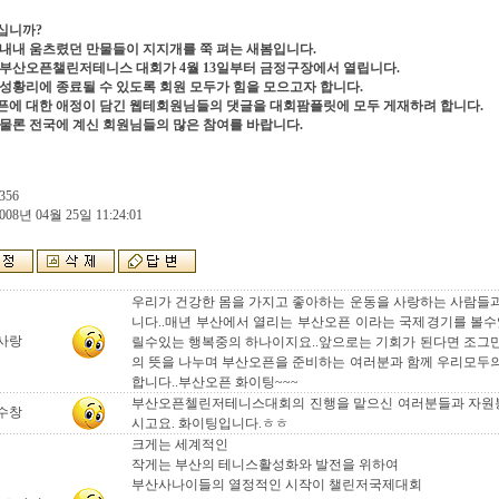
십니까?
내내 움츠렸던 만물들이 지지개를 쭉 펴는 새봄입니다.
년 부산오픈챌린저테니스 대회가 4월 13일부터 금정구장에서 열립니다.
성황리에 종료될 수 있도록 회원 모두가 힘을 모으고자 합니다.
픈에 대한 애정이 담긴 웹테회원님들의 댓글을 대회팜플릿에 모두 게재하려 합니다.
물론 전국에 계신 회원님들의 많은 참여를 바랍니다.
356
008년 04월 25일 11:24:01
우리가 건강한 몸을 가지고 좋아하는 운동을 사랑하는 사람들
니다..매년 부산에서 열리는 부산오픈 이라는 국제경기를 볼수
사랑
릴수있는 행복중의 하나이지요..앞으로는 기회가 된다면 조그
의 뜻을 나누며 부산오픈을 준비하는 여러분과 함께 우리모두
합니다..부산오픈 화이팅~~~
부산오픈첼린저테니스대회의 진행을 맡으신 여러분들과 자원봉
수창
시고요. 화이팅입니다.ㅎㅎ
크게는 세계적인
작게는 부산의 테니스활성화와 발전을 위하여
부산사나이들의 열정적인 시작이 챌린저국제대회