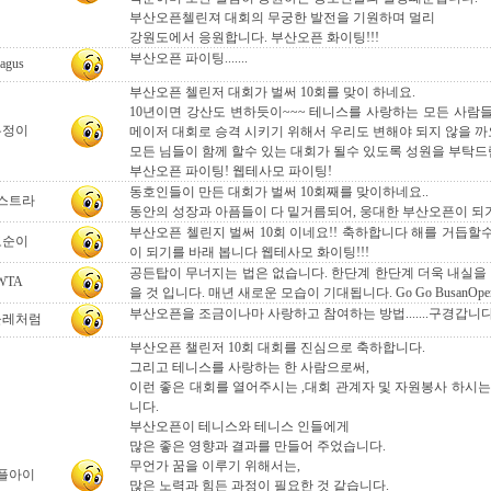
부산오픈첼린져 대회의 무궁한 발전을 기원하며 멀리
강원도에서 응원합니다. 부산오픈 화이팅!!!
부산오픈 파이팅.......
agus
부산오픈 첼린저 대회가 벌써 10회를 맞이 하네요.
10년이면 강산도 변하듯이~~~ 테니스를 사랑하는 모든 사람
우정이
메이저 대회로 승격 시키기 위해서 우리도 변해야 되지 않을 까
모든 님들이 함께 할수 있는 대회가 될수 있도록 성원을 부탁드
부산오픈 파이팅! 웹테사모 파이팅!
동호인들이 만든 대회가 벌써 10회째를 맞이하네요..
스트라
동안의 성장과 아픔들이 다 밑거름되어, 웅대한 부산오픈이 되
부산오픈 첼린지 벌써 10회 이네요!! 축하합니다 해를 거듭할
도순이
이 되기를 바래 봅니다 웹테사모 화이팅!!!
공든탑이 무너지는 법은 없습니다. 한단계 한단계 더욱 내실을 
WTA
을 것 입니다. 매년 새로운 모습이 기대됩니다. Go Go BusanOpen
부산오픈을 조금이나마 사랑하고 참여하는 방법.......구경갑니다......시
들레처럼
부산오픈 챌린저 10회 대회를 진심으로 축하합니다.
그리고 테니스를 사랑하는 한 사람으로써,
이런 좋은 대회를 열어주시는 ,대회 관계자 및 자원봉사 하시는
니다.
부산오픈이 테니스와 테니스 인들에게
많은 좋은 영향과 결과를 만들어 주었습니다.
무언가 꿈을 이루기 위해서는,
플아이
많은 노력과 힘든 과정이 필요한 것 같습니다.