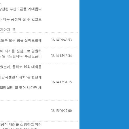
.
 발전된 부산오픈을 기대합니
가 더욱 풍성해 질 수 있었으
아자!!!!
03-14 09:43:53
있도록 모두 힘을 실어드릴께
당이 되기를 진심으로 염원하
03-14 15:18:34
운 밀어드립니다..부산오픈이
는데, 올해로 10회 대회를
국제남자챌린저대회"는 한단계
03-14 17:31:15
얼레설레 잘 엮어 나가면 세
03-15 09:27:00
성공적 개최를 소망하고 여러