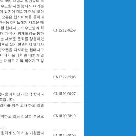
산시 테니스협회 임원들의 노
 수고할 자원 봉사자 여러분
이 있기에 대회가 더욱 빛이
산 오픈은 웹사이트를 통하여
 전국동호인들에게 새로운 테
생한 웹테사모가 수만명의 회
03-15 12:46:59
모임과 수시 벙개모임을 통하
가는 새로운 문화를 창출하였
이후로 삶의 한켠에서 웹테사
부산오픈을 지지하는 웹테사모
니다 아울러 이번 대회가 열
는 대회로 기억 되어지고 성
03-17 22:35:05
03-18 02:00:27
름다움이 아닌가 생각 합니다
드립니다.
있기를 확수 고대 하고 있겠
03-18 09:28:19
축척하고 있는 건실한 부산오
...
이 힘차게 도약 하길 기원합니
03-18 15:40:50