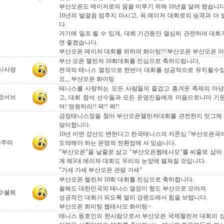
부산오픈도 메이저로의 꿈을 이루기 위해 10년을 달려 왔습니다
10년의 발걸음 멈추지 마시고, 꼭 메이저 대회로의 승격과 더
다.
거기에 일조 될 수 있게, 대회 기간동안 열심히 관전하여 대회
면 좋겠습니다.
부산오픈 메이저 대회를 위하여 화이팅!!!부산오픈 부산오픈 아자
부산 오픈 첼린저 10회대회를 진심으로 축하드립니다,
시사랑
전국의 테니스 열정으로 한번더 대회를 성공적으로 유치될수
요,,, 부산오픈 화이팅
테니스를 사랑하는 모든 사람들의 즐겁고 흥겨운 축제의 마
망서브
고, 대회 참석 선수들과 모든 운영진들에게 마음으로나마 기
여! 영원하라!! 팍!! 팍!!
금정테니스장을 찾아 부산오픈챌린저대회를 관전한지 엇그제 였
맞이합니다.
10년 이면 강산도 변한다고 한국테니스의 자존심 "부산오픈
나주라
도약해야 하는 운명적 전환점에 서 있습니다.
"부산오픈"을 날줄로 삼고 "부산오픈웹테사모"를 씨줄로 삼아 
계 제5대 메이져 대회도 우리의 눈앞에 펼쳐질 것입니다.
"가세 가세 부산오픈 관람 가세"
부산오픈 첼린저 10회 대회를 진심으로 축하합니다.
올해도 대한민국의 테니스 열정이 항도 부산으로 모아져
수불퇴
성공적인 대회가 되도록 멀리 강원도에서 힘을 보탭니다.
부산오픈 화이팅 웹테사모 화이팅~
테니스 동호인의 한사람으로서 부산오픈 국제첼린저 대회의 