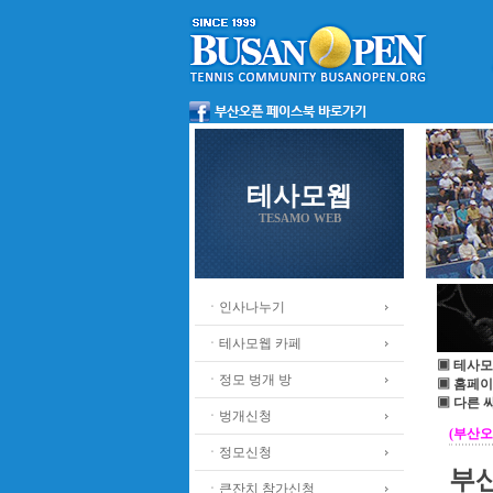
테사모웹
TESAMO WEB
ㆍ인사나누기
ㆍ테사모웹 카페
▣ 테사모
ㆍ정모 벙개 방
▣ 홈페이
▣ 다른 
ㆍ벙개신청
(부산오
ㆍ정모신청
부산
ㆍ큰잔치 참가신청