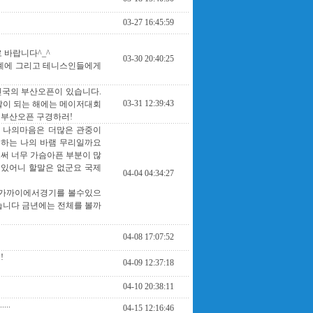
03-27 16:45:59
 바랍니다^_^
03-30 20:40:25
스계에 그리고 테니스인들에게
한민국의 부산오픈이 있습니다.
03-31 12:39:43
살이 되는 해에는 메이저대회
 부산오픈 구경하러!
는 나의마음은 더많은 관중이
 하는 나의 바램 무리일까요
써 너무 가슴아픈 부분이 많
있어니 할말은 없군요 국제
04-04 04:34:27
주가까이에서경기를 볼수있으
습니다 금년에는 전체를 볼까
04-08 17:07:52
!
04-09 12:37:18
04-10 20:38:11
...
04-15 12:16:46