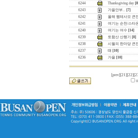
6244
Thanksgiving day
[8
6243
가을안부...
[7]
6242
올해 웹테사모 큰잔
6241
여기는 순천/스타
6240
여기는 여수
[14]
6239
토함산 산행기
[8]
6238
시월의 한마당 큰
6237
때
[10]
6236
가을
[10]
[21]
[22]
[2
[prev]