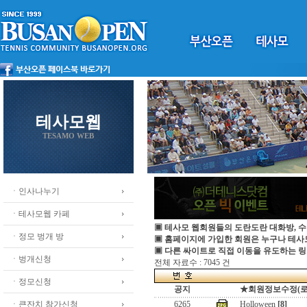
테사모웹
TESAMO WEB
ㆍ인사나누기
ㆍ테사모웹 카페
▣ 테사모 웹회원들의 도란도란 대화방, 수
ㆍ정모 벙개 방
▣ 홈페이지에 가입한 회원은 누구나 테
▣ 다른 싸이트로 직접 이동을 유도하는 링
ㆍ벙개신청
전체 자료수 : 7045 건
ㆍ정모신청
공지
★회원정보수정(로그인
ㆍ큰잔치 참가신청
6265
Holloween
[8]