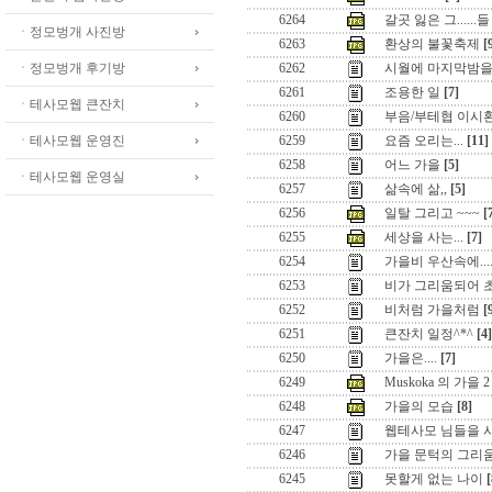
6264
갈곳 잃은 그......들
ㆍ정모벙개 사진방
6263
환상의 불꽃축제
[
ㆍ정모벙개 후기방
6262
시월에 마지막밤을.
6261
조용한 일
[7]
ㆍ테사모웹 큰잔치
6260
부음/부테협 이시
ㆍ테사모웹 운영진
6259
요즘 오리는...
[11]
6258
어느 가을
[5]
ㆍ테사모웹 운영실
6257
삶속에 삶,,
[5]
6256
일탈 그리고 ~~~
[
6255
세상을 사는...
[7]
6254
가을비 우산속에...
6253
비가 그리움되어 초
6252
비처럼 가을처럼
[
6251
큰잔치 일정^*^
[4]
6250
가을은....
[7]
6249
Muskoka 의 가을 2
6248
가을의 모습
[8]
6247
웹테사모 님들을 
6246
가을 문턱의 그리
6245
못할게 없는 나이
[